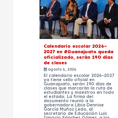
ó
n
d
e
Calendario escolar 2026–
2027 en #Guanajuato queda
oficializado, serán 190 días
e
de clases
agosto 6, 2026
n
El calendario escolar 2026–2027
ya tiene sello oficial en
Guanajuato, serán 190 días de
clases que marcarán la ruta de
t
estudiantes y maestros en todo
el estado. La firma del
documento reunió a la
r
gobernadora Libia Dennise
García Muñoz Ledo, al
secretario de Educación Luis
Ignacio Sánchez Gómez, a los