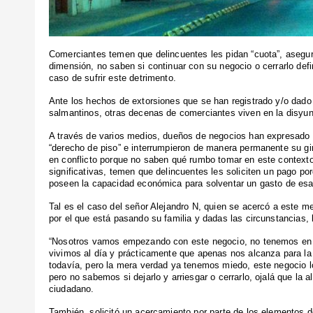
Comerciantes temen que delincuentes les pidan “cuota”, asegur
dimensión, no saben si continuar con su negocio o cerrarlo def
caso de sufrir este detrimento.
Ante los hechos de extorsiones que se han registrado y/o dado
salmantinos, otras decenas de comerciantes viven en la disyunt
A través de varios medios, dueños de negocios han expresado n
“derecho de piso” e interrumpieron de manera permanente su gi
en conflicto porque no saben qué rumbo tomar en este contexto
significativas, temen que delincuentes les soliciten un pago p
poseen la capacidad económica para solventar un gasto de es
Tal es el caso del señor Alejandro N, quien se acercó a este me
por el que está pasando su familia y dadas las circunstancias,
“Nosotros vamos empezando con este negocio, no tenemos en 
vivimos al día y prácticamente que apenas nos alcanza para la
todavía, pero la mera verdad ya tenemos miedo, este negocio 
pero no sabemos si dejarlo y arriesgar o cerrarlo, ojalá que la a
ciudadano.
También, solicitó un acercamiento por parte de los elementos d