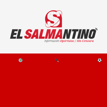
El Salmantino - medios/noticias/editorial
NAL
EL MUNDO
EDITORIALES
D