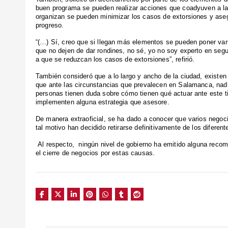
buen programa se pueden realizar acciones que coadyuven a la 
organizan se pueden minimizar los casos de extorsiones y aseg
progreso.
“(…) Sí, creo que si llegan más elementos se pueden poner var
que no dejen de dar rondines, no sé, yo no soy experto en seg
a que se reduzcan los casos de extorsiones”, refirió.
También consideró que a lo largo y ancho de la ciudad, exist
que ante las circunstancias que prevalecen en Salamanca, nadi
personas tienen duda sobre cómo tienen qué actuar ante este ti
implementen alguna estrategia que asesore.
De manera extraoficial, se ha dado a conocer que varios negoci
tal motivo han decidido retirarse definitivamente de los diferen
Al respecto, ningún nivel de gobierno ha emitido alguna recom
el cierre de negocios por estas causas.