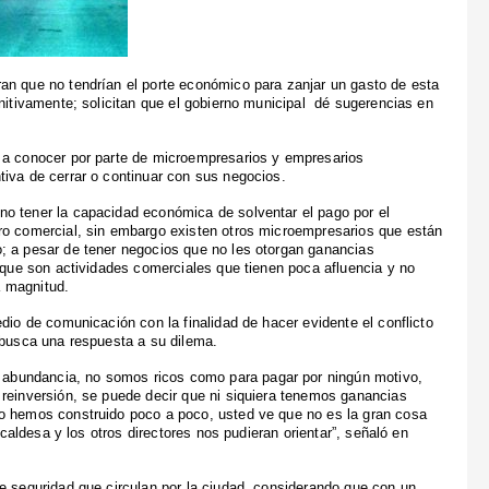
an que no tendrían el porte económico para zanjar un gasto de esta
initivamente; solicitan que el gobierno municipal dé sugerencias en
 a conocer por parte de microempresarios y empresarios
iva de cerrar o continuar con sus negocios.
o tener la capacidad económica de solventar el pago por el
ro comercial, sin embargo existen otros microempresarios que están
; a pesar de tener negocios que no les otorgan ganancias
orque son actividades comerciales que tienen poca afluencia y no
a magnitud.
dio de comunicación con la finalidad de hacer evidente el conflicto
 busca una respuesta a su dilema.
abundancia, no somos ricos como para pagar por ningún motivo,
 reinversión, se puede decir que ni siquiera tenemos ganancias
lo hemos construido poco a poco, usted ve que no es la gran cosa
lcaldesa y los otros directores nos pudieran orientar”, señaló en
e seguridad que circulan por la ciudad, considerando que con un