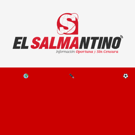
El Salmantino - medios/noticias/editorial
NAL
EL MUNDO
EDITORIALES
D