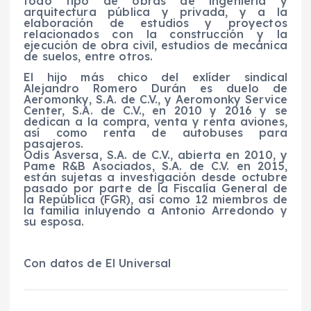
todo tipo de obras de ingeniería y
arquitectura pública y privada, y a la
elaboración de estudios y proyectos
relacionados con la construcción y la
ejecución de obra civil, estudios de mecánica
de suelos, entre otros.
El hijo más chico del exlíder sindical
Alejandro Romero Durán es duelo de
Aeromonky, S.A. de C.V., y Aeromonky Service
Center, S.A. de C.V., en 2010 y 2016 y se
dedican a la compra, venta y renta aviones,
así como renta de autobuses para
pasajeros.
Odis Asversa, S.A. de C.V., abierta en 2010, y
Pame R&B Asociados, S.A. de C.V. en 2015,
están sujetas a investigación desde octubre
pasado por parte de la Fiscalía General de
la República (FGR), así como 12 miembros de
la familia inluyendo a Antonio Arredondo y
su esposa.
Con datos de El Universal