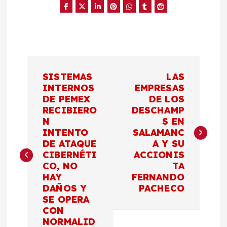
N
SISTEMAS
LAS
a
INTERNOS
EMPRESAS
DE PEMEX
DE LOS
RECIBIERO
DESCHAMP
v
N
S EN
INTENTO
SALAMANC
e
DE ATAQUE
A Y SU
CIBERNÉTI
ACCIONIS
g
CO, NO
TA
HAY
FERNANDO
a
DAÑOS Y
PACHECO
SE OPERA
c
CON
NORMALID