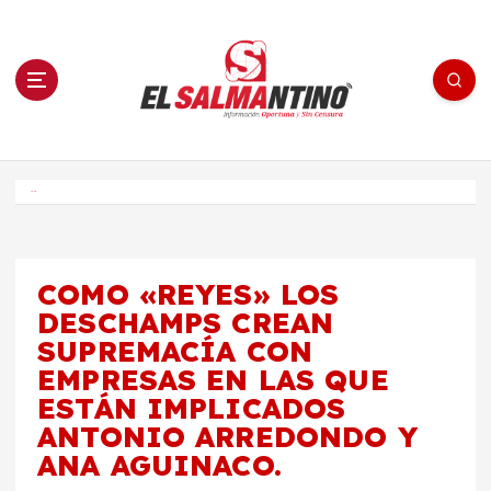
S
a
l
t
a
r
a
l
c
o
El Salmantino - medios/noticias/editorial
n
t
e
Inicio
n
i
d
o
COMO «REYES» LOS
DESCHAMPS CREAN
SUPREMACÍA CON
EMPRESAS EN LAS QUE
ESTÁN IMPLICADOS
ANTONIO ARREDONDO Y
ANA AGUINACO.