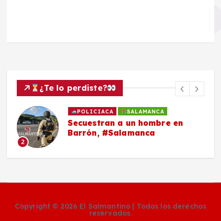
¿Te lo perdiste?
POLICIACA
SALAMANCA
Roban con violencia vehículo a
una mujer en San José de
Mendoza, #Salamanca
3
Copyright © 2026 El Salmantino | Todos los derechos
reservados.