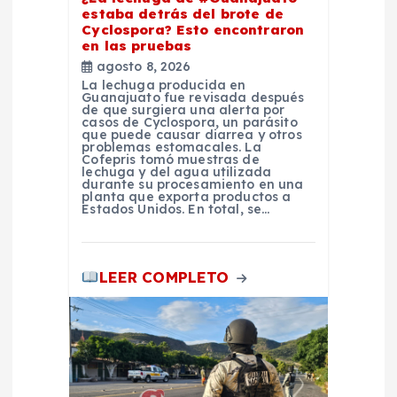
estaba detrás del brote de
r
Cyclospora? Esto encontraron
en las pruebas
a
agosto 8, 2026
La lechuga producida en
Guanajuato fue revisada después
d
de que surgiera una alerta por
casos de Cyclospora, un parásito
que puede causar diarrea y otros
problemas estomacales. La
a
Cofepris tomó muestras de
lechuga y del agua utilizada
durante su procesamiento en una
s
planta que exporta productos a
Estados Unidos. En total, se…
LEER COMPLETO