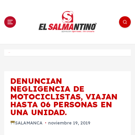
S
a
l
t
a
r
a
l
c
o
El Salmantino - medios/noticias/editorial
n
t
e
Inicio
n
i
d
o
DENUNCIAN
NEGLIGENCIA DE
MOTOCICLISTAS, VIAJAN
HASTA 06 PERSONAS EN
UNA UNIDAD.
SALAMANCA
noviembre 19, 2019