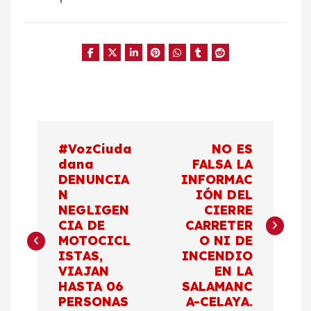
N
#VozCiuda
NO ES
a
dana
FALSA LA
DENUNCIA
INFORMAC
N
IÓN DEL
v
NEGLIGEN
CIERRE
CIA DE
CARRETER
e
MOTOCICL
O NI DE
ISTAS,
INCENDIO
g
VIAJAN
EN LA
HASTA 06
SALAMANC
a
PERSONAS
A-CELAYA.