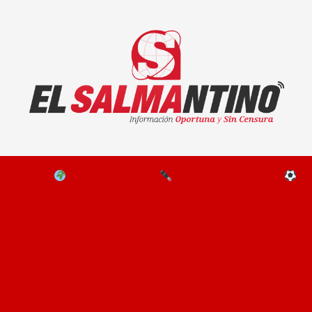
El Salmantino - medios/noticias/editorial
NAL
EL MUNDO
EDITORIALES
D