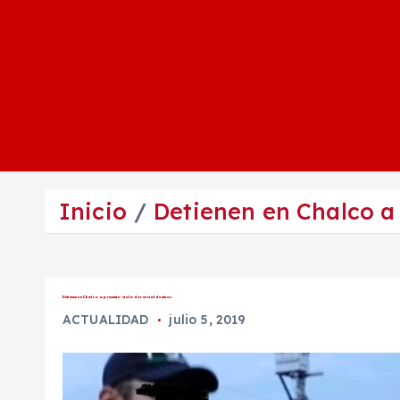
Inicio
Detienen en Chalco a 
Detienen en Chalco a presunto violador serial de niños
ACTUALIDAD
julio 5, 2019