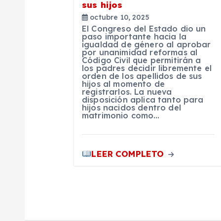
n
sus hijos
octubre 10, 2025
d
El Congreso del Estado dio un
paso importante hacia la
igualdad de género al aprobar
e
por unanimidad reformas al
Código Civil que permitirán a
los padres decidir libremente el
e
orden de los apellidos de sus
hijos al momento de
registrarlos. La nueva
disposición aplica tanto para
n
hijos nacidos dentro del
matrimonio como…
t
LEER COMPLETO
r
a