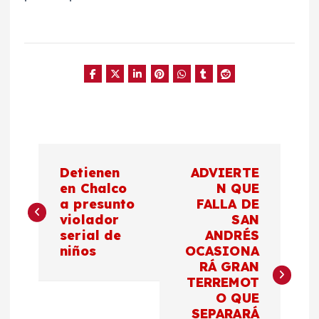
N
Detienen
ADVIERTE
a
en Chalco
N QUE
a presunto
FALLA DE
violador
SAN
v
serial de
ANDRÉS
niños
OCASIONA
e
RÁ GRAN
TERREMOT
g
O QUE
SEPARARÁ