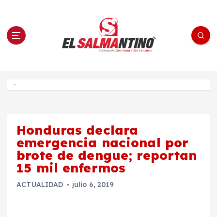
S
a
l
t
a
r
a
l
c
o
El Salmantino - medios/noticias/editorial
n
t
e
Inicio
n
i
d
o
Honduras declara
emergencia nacional por
brote de dengue; reportan
15 mil enfermos
ACTUALIDAD
julio 6, 2019