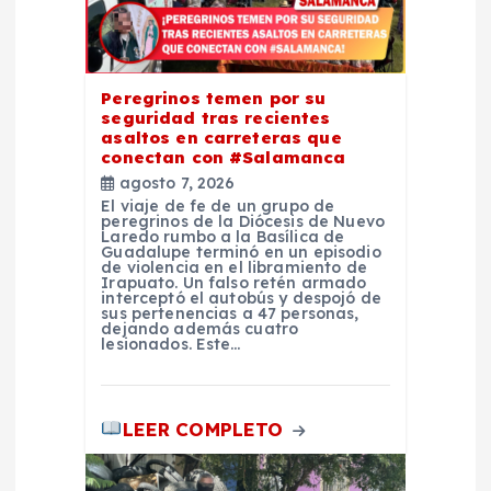
e
n
Peregrinos temen por su
seguridad tras recientes
t
asaltos en carreteras que
conectan con #Salamanca
r
agosto 7, 2026
El viaje de fe de un grupo de
peregrinos de la Diócesis de Nuevo
a
Laredo rumbo a la Basílica de
Guadalupe terminó en un episodio
de violencia en el libramiento de
Irapuato. Un falso retén armado
d
interceptó el autobús y despojó de
sus pertenencias a 47 personas,
dejando además cuatro
a
lesionados. Este…
s
LEER COMPLETO