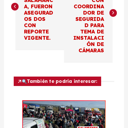
SALAMANC
CON
A, FUERON
COORDINA
e
ASEGURAD
DOR DE
OS DOS
SEGURIDA
g
CON
D PARA
REPORTE
TEMA DE
a
VIGENTE.
INSTALACI
ÓN DE
c
CÁMARAS
i
ó
También te podría interesar:
n
d
e