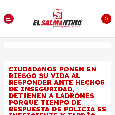
S
a
l
t
a
r
a
l
c
o
El Salmantino - medios/noticias/editorial
n
t
e
Inicio
n
i
d
o
CIUDADANOS PONEN EN
RIESGO SU VIDA AL
RESPONDER ANTE HECHOS
DE INSEGURIDAD,
DETIENEN A LADRONES
PORQUE TIEMPO DE
RESPUESTA DE POLICÍA ES