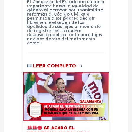
n
El Congreso del Estado dio un paso
importante hacia la igualdad de
género al aprobar por unanimidad
t
reformas al Código Civil que
permitirán a los padres decidir
libremente el orden de los
apellidos de sus hijos al momento
r
de registrarlos. La nueva
disposición aplica tanto para hijos
nacidos dentro del matrimonio
a
como…
d
LEER COMPLETO
a
s
SE ACABÓ EL