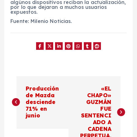
algunos dispositivos reciban la actualización,
por lo que dejaran a muchos usuarios
expuestos.
Fuente: Milenio Noticias.
N
Producción
«EL
a
de Mazda
CHAPO»
desciende
GUZMÁN
71% en
FUE
v
junio
SENTENCI
ADO A
e
CADENA
PERPETUA.