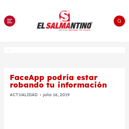
S
a
l
t
a
r
a
l
c
o
El Salmantino - medios/noticias/editorial
n
t
e
Inicio
n
i
d
o
FaceApp podría estar
robando tu información
ACTUALIDAD
julio 16, 2019