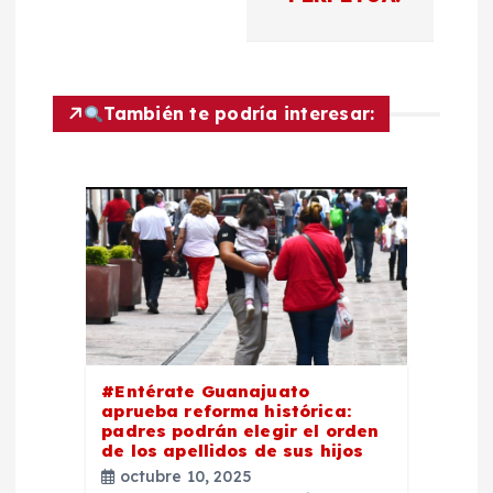
g
a
c
También te podría interesar:
i
ó
n
d
e
#Entérate Guanajuato
aprueba reforma histórica:
padres podrán elegir el orden
e
de los apellidos de sus hijos
octubre 10, 2025