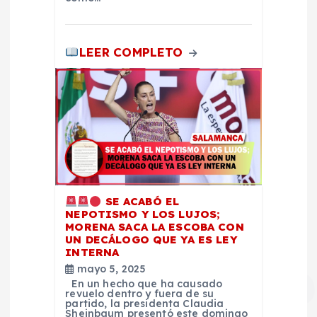
a
d
LEER COMPLETO
a
s
SE ACABÓ EL
NEPOTISMO Y LOS LUJOS;
MORENA SACA LA ESCOBA CON
UN DECÁLOGO QUE YA ES LEY
INTERNA
mayo 5, 2025
En un hecho que ha causado
revuelo dentro y fuera de su
partido, la presidenta Claudia
Sheinbaum presentó este domingo