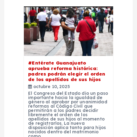
i
ó
n
d
e
#Entérate Guanajuato
aprueba reforma histórica:
padres podrán elegir el orden
e
de los apellidos de sus hijos
octubre 10, 2025
n
El Congreso del Estado dio un paso
importante hacia la igualdad de
género al aprobar por unanimidad
t
reformas al Código Civil que
permitirán a los padres decidir
libremente el orden de los
apellidos de sus hijos al momento
r
de registrarlos. La nueva
disposición aplica tanto para hijos
nacidos dentro del matrimonio
como…