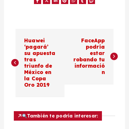
N
Huawei
FaceApp
a
‘pagará’
podría
su apuesta
estar
tras
robando tu
v
triunfo de
informació
México en
n
e
la Copa
Oro 2019
g
a
c
También te podría interesar: