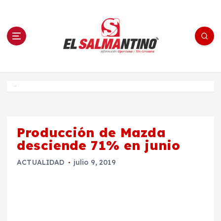
S
a
l
t
a
r
a
l
c
o
El Salmantino - medios/noticias/editorial
n
t
e
Inicio
n
i
d
o
Producción de Mazda
desciende 71% en junio
ACTUALIDAD
julio 9, 2019