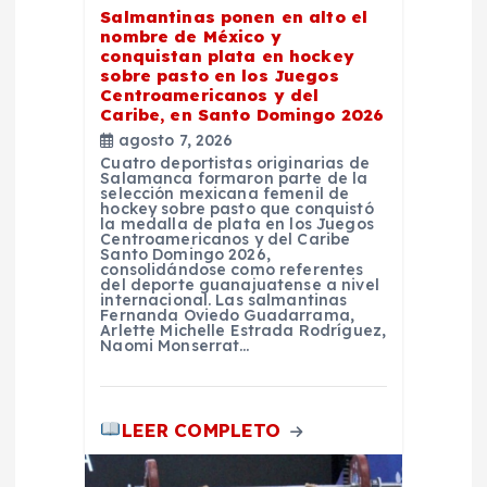
e
Salmantinas ponen en alto el
nombre de México y
conquistan plata en hockey
e
sobre pasto en los Juegos
Centroamericanos y del
Caribe, en Santo Domingo 2026
n
agosto 7, 2026
Cuatro deportistas originarias de
t
Salamanca formaron parte de la
selección mexicana femenil de
hockey sobre pasto que conquistó
la medalla de plata en los Juegos
r
Centroamericanos y del Caribe
Santo Domingo 2026,
consolidándose como referentes
a
del deporte guanajuatense a nivel
internacional. Las salmantinas
Fernanda Oviedo Guadarrama,
Arlette Michelle Estrada Rodríguez,
d
Naomi Monserrat…
a
LEER COMPLETO
s