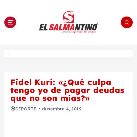
S
a
l
t
a
r
a
l
c
o
El Salmantino - medios/noticias/editorial
n
t
e
Inicio
n
i
d
o
Fidel Kuri: «¿Qué culpa
tengo yo de pagar deudas
que no son mías?»
DEPORTE
diciembre 4, 2019