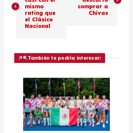
mismo
comprar a
v
rating que
Chivas
el Clásico
e
Nacional
g
a
También te podría interesar:
c
i
ó
n
d