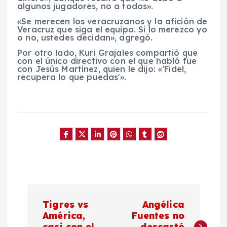
algunos jugadores, no a todos».
«Se merecen los veracruzanos y la afición de
Veracruz que siga el equipo. Si lo merezco yo
o no, ustedes decidan», agregó.
Por otro lado, Kuri Grajales compartió que
con el único directivo con el que habló fue
con Jesús Martínez, quien le dijo: «‘Fidel,
recupera lo que puedas'».
N
Tigres vs
Angélica
a
América,
Fuentes no
casi con el
descartó