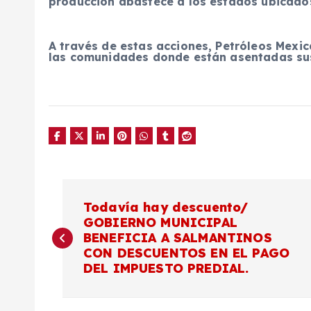
producción abastece a los estados ubicados
A través de estas acciones, Petróleos Mexi
las comunidades donde están asentadas sus
N
Todavía hay descuento/
GOBIERNO MUNICIPAL
a
BENEFICIA A SALMANTINOS
CON DESCUENTOS EN EL PAGO
v
DEL IMPUESTO PREDIAL.