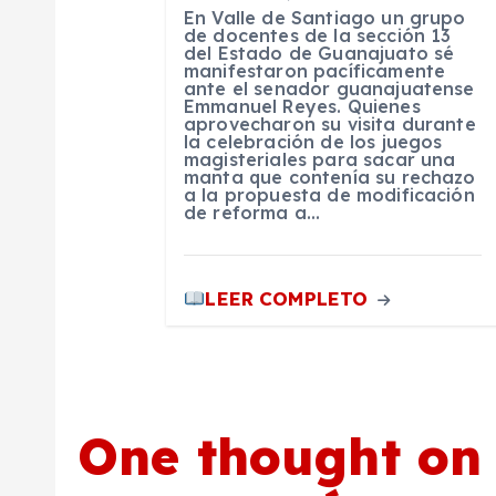
e
En Valle de Santiago un grupo
de docentes de la sección 13
e
del Estado de Guanajuato sé
manifestaron pacíficamente
ante el senador guanajuatense
Emmanuel Reyes. Quienes
n
aprovecharon su visita durante
la celebración de los juegos
magisteriales para sacar una
t
manta que contenía su rechazo
a la propuesta de modificación
de reforma a…
r
a
LEER COMPLETO
d
a
One thought on