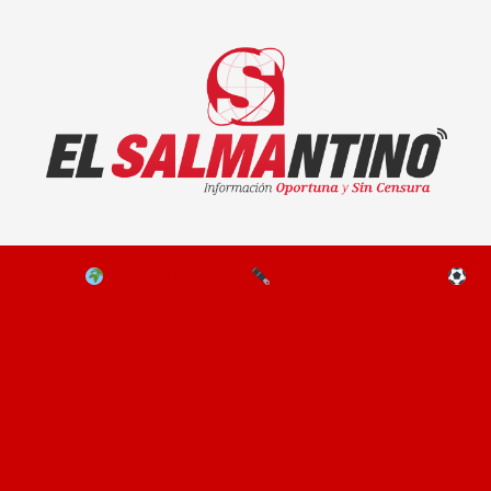
El Salmantino - medios/noticias/editorial
NAL
EL MUNDO
EDITORIALES
D