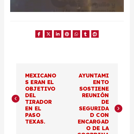
N
MEXICANO
AYUNTAMI
a
S ERAN EL
ENTO
OBJETIVO
SOSTIENE
DEL
REUNIÓN
v
TIRADOR
DE
EN EL
SEGURIDA
e
PASO
D CON
TEXAS.
ENCARGAD
g
O DE LA