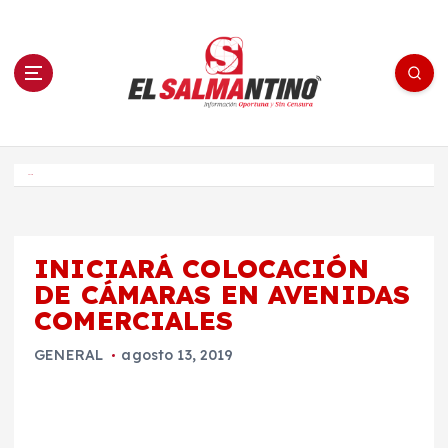
S
a
l
t
a
r
a
l
c
o
El Salmantino - medios/noticias/editorial
n
t
e
Inicio
n
i
d
o
INICIARÁ COLOCACIÓN
DE CÁMARAS EN AVENIDAS
COMERCIALES
GENERAL
agosto 13, 2019