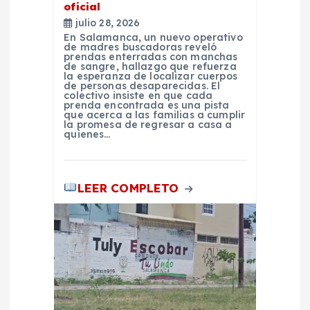
t
oficial
julio 28, 2026
En Salamanca, un nuevo operativo
r
de madres buscadoras reveló
prendas enterradas con manchas
de sangre, hallazgo que refuerza
a
la esperanza de localizar cuerpos
de personas desaparecidas. El
colectivo insiste en que cada
prenda encontrada es una pista
d
que acerca a las familias a cumplir
la promesa de regresar a casa a
quienes…
a
s
LEER COMPLETO