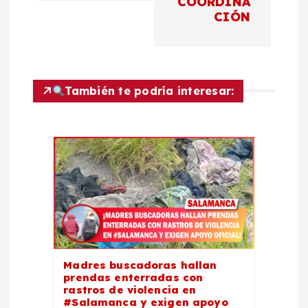
COORDINA
a
CIÓN
c
i
También te podría interesar:
ó
n
d
e
e
Madres buscadoras hallan
prendas enterradas con
n
rastros de violencia en
#Salamanca y exigen apoyo