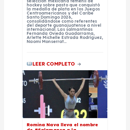
r
selección mexicana femenil de
hockey sobre pasto que conquistó
la medalla de plata en los Juegos
a
Centroamericanos y del Caribe
Santo Domingo 2026,
consolidándose como referentes
del deporte guanajuatense a nivel
d
internacional. Las salmantinas
Fernanda Oviedo Guadarrama,
Arlette Michelle Estrada Rodríguez,
a
Naomi Monserrat…
s
LEER COMPLETO
Romina Nava lleva el nombre
de #Salamanca a la