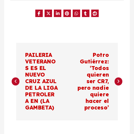
N
PAILERIA
Potro
a
VETERANO
Gutiérrez:
S ES EL
‘Todos
NUEVO
quieren
v
CRUZ AZUL
ser CR7,
DE LA LIGA
pero nadie
e
PETROLER
quiere
A EN (LA
hacer el
g
GAMBETA)
proceso’
a