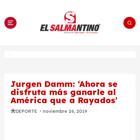
S
a
l
t
a
r
a
l
c
o
El Salmantino - medios/noticias/editorial
n
t
e
Inicio
n
i
d
o
Jurgen Damm: ‘Ahora se
disfruta más ganarle al
América que a Rayados’
DEPORTE
noviembre 26, 2019