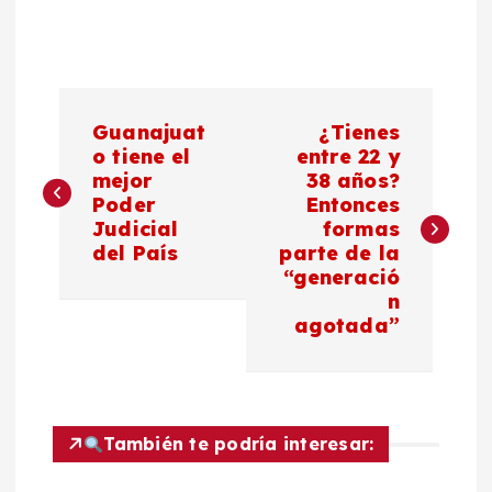
N
Guanajuat
¿Tienes
a
o tiene el
entre 22 y
mejor
38 años?
Poder
Entonces
v
Judicial
formas
del País
parte de la
e
“generació
n
g
agotada”
a
c
También te podría interesar:
i