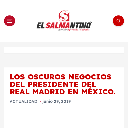
S
a
l
t
a
r
a
l
c
o
El Salmantino - medios/noticias/editorial
n
t
e
Inicio
n
i
d
o
LOS OSCUROS NEGOCIOS
DEL PRESIDENTE DEL
REAL MADRID EN MÉXICO.
ACTUALIDAD
junio 29, 2019