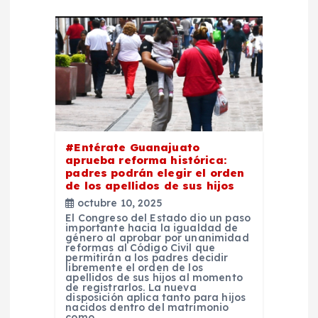
ó
n
d
e
#Entérate Guanajuato
aprueba reforma histórica:
e
padres podrán elegir el orden
de los apellidos de sus hijos
n
octubre 10, 2025
El Congreso del Estado dio un paso
importante hacia la igualdad de
t
género al aprobar por unanimidad
reformas al Código Civil que
permitirán a los padres decidir
r
libremente el orden de los
apellidos de sus hijos al momento
de registrarlos. La nueva
disposición aplica tanto para hijos
a
nacidos dentro del matrimonio
como…