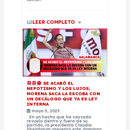
d
a
LEER COMPLETO
s
SE ACABÓ EL
NEPOTISMO Y LOS LUJOS;
MORENA SACA LA ESCOBA CON
UN DECÁLOGO QUE YA ES LEY
INTERNA
mayo 5, 2025
En un hecho que ha causado
revuelo dentro y fuera de su
partido, la presidenta Claudia
Sheinbaum presentó este domingo