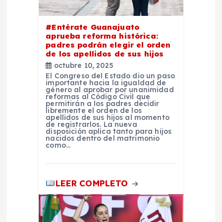
e
e
#Entérate Guanajuato
aprueba reforma histórica:
padres podrán elegir el orden
n
de los apellidos de sus hijos
octubre 10, 2025
t
El Congreso del Estado dio un paso
importante hacia la igualdad de
género al aprobar por unanimidad
reformas al Código Civil que
r
permitirán a los padres decidir
libremente el orden de los
apellidos de sus hijos al momento
a
de registrarlos. La nueva
disposición aplica tanto para hijos
nacidos dentro del matrimonio
como…
d
a
LEER COMPLETO
s