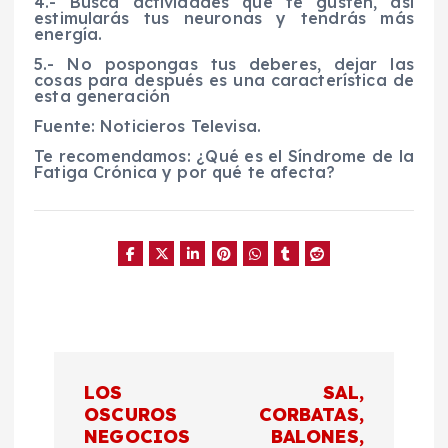
4.- Busca actividades que te gusten, así
estimularás tus neuronas y tendrás más
energía.
5.- No pospongas tus deberes, dejar las
cosas para después es una característica de
esta generación
Fuente: Noticieros Televisa.
Te recomendamos: ¿Qué es el Síndrome de la
Fatiga Crónica y por qué te afecta?
N
LOS
SAL,
a
OSCUROS
CORBATAS,
NEGOCIOS
BALONES,