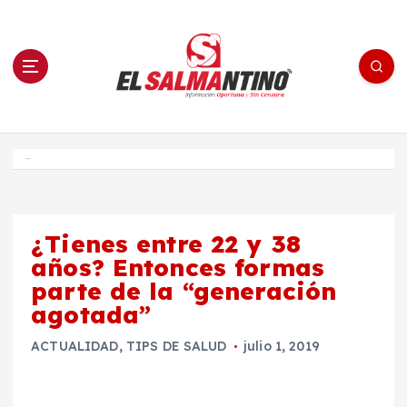
S
a
l
t
a
r
a
l
c
o
El Salmantino - medios/noticias/editorial
n
t
e
Inicio
n
i
d
o
¿Tienes entre 22 y 38
años? Entonces formas
parte de la “generación
agotada”
ACTUALIDAD
,
TIPS DE SALUD
julio 1, 2019