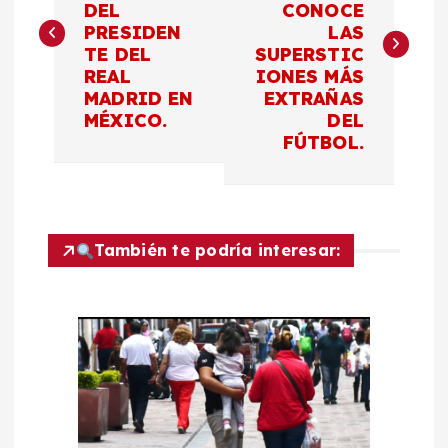
DEL
CONOCE
v
PRESIDEN
LAS
TE DEL
SUPERSTIC
e
REAL
IONES MÁS
MADRID EN
EXTRAÑAS
g
MÉXICO.
DEL
FÚTBOL.
a
c
También te podría interesar:
i
ó
n
d