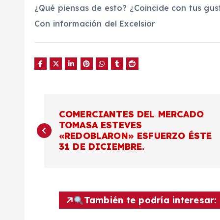
¿Qué piensas de esto? ¿Coincide con tus gus
Con información del Excelsior
N
COMERCIANTES DEL MERCADO
TOMASA ESTEVES
a
«REDOBLARON» ESFUERZO ÉSTE
31 DE DICIEMBRE.
v
e
También te podría interesar:
g