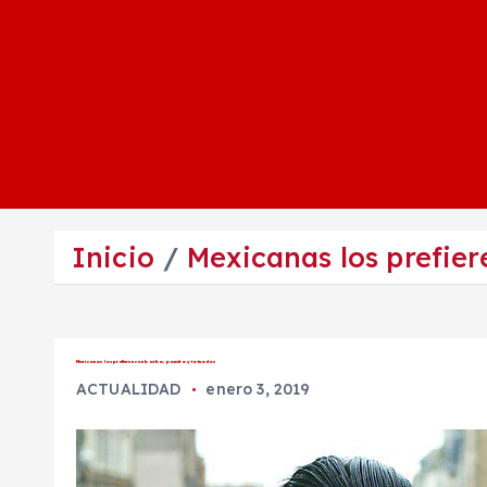
Inicio
Mexicanas los prefier
Mexicanas los prefieren con barba, pancita y tatuados
ACTUALIDAD
enero 3, 2019