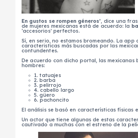
En gustos se rompen géneros’
, dice una fra
de mujeres mexicanas está de acuerdo: la
ba
‘accesorios’ perfectos.
Sí, en serio, no estamos bromeando. La app 
caracteristicas más buscadas por las mexican
contundentes.
De acuerdo con dicho portal, las mexicanas b
hombres:
1. tatuajes
2. barba
3. pelirrojo
4. cabello largo
5. güero
6. pachoncito
El análisis se basó en características físicas
Un actor que tiene algunas de estas caracter
cautivado a muchas con el estreno de la pel