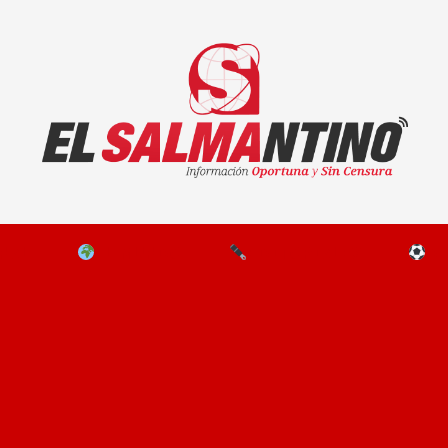
El Salmantino - medios/noticias/editorial
NAL
EL MUNDO
EDITORIALES
D