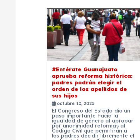
a
c
i
ó
#Entérate Guanajuato
aprueba reforma histórica:
n
padres podrán elegir el
orden de los apellidos de
sus hijos
d
octubre 10, 2025
El Congreso del Estado dio un
e
paso importante hacia la
igualdad de género al aprobar
por unanimidad reformas al
Código Civil que permitirán a
e
los padres decidir libremente el