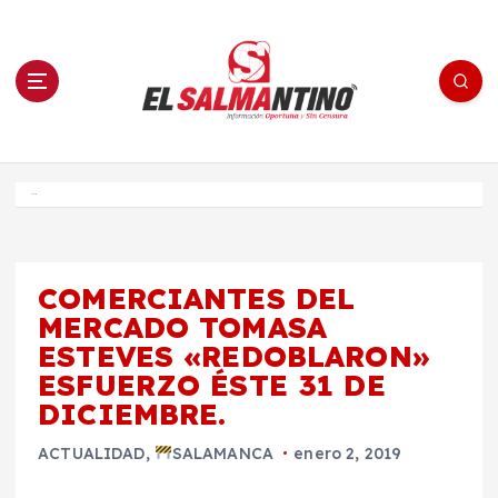
S
a
l
t
a
r
a
l
c
o
El Salmantino - medios/noticias/editorial
n
t
e
Inicio
n
i
d
o
COMERCIANTES DEL
MERCADO TOMASA
ESTEVES «REDOBLARON»
ESFUERZO ÉSTE 31 DE
DICIEMBRE.
ACTUALIDAD
,
SALAMANCA
enero 2, 2019