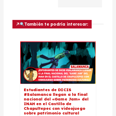
c
i
También te podría interesar:
ó
n
d
e
e
Estudiantes de DICIS
n
#Salamanca llegan a la final
nacional del «Game Jam» del
t
INAH en el Castillo de
Chapultepec con videojuego
sobre patrimonio cultural