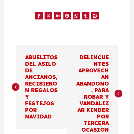
N
ABUELITOS
DELINCUE
a
DEL ASILO
NTES
DE
APROVECH
ANCIANOS,
AN
v
RECIBIERO
ABANDONO
N REGALOS
, PARA
e
Y
ROBAR Y
FESTEJOS
VANDALIZ
g
POR
AR KINDER
NAVIDAD
POR
a
TERCERA
OCASION