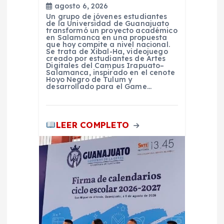
r
agosto 6, 2026
Un grupo de jóvenes estudiantes
a
de la Universidad de Guanajuato
transformó un proyecto académico
en Salamanca en una propuesta
que hoy compite a nivel nacional.
d
Se trata de Xibal-Ha, videojuego
creado por estudiantes de Artes
Digitales del Campus Irapuato–
a
Salamanca, inspirado en el cenote
Hoyo Negro de Tulum y
desarrollado para el Game…
s
LEER COMPLETO