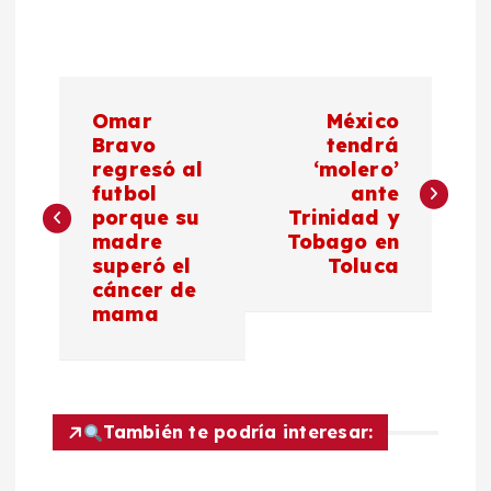
N
Omar
México
a
Bravo
tendrá
regresó al
‘molero’
futbol
ante
v
porque su
Trinidad y
madre
Tobago en
e
superó el
Toluca
cáncer de
g
mama
a
c
También te podría interesar:
i