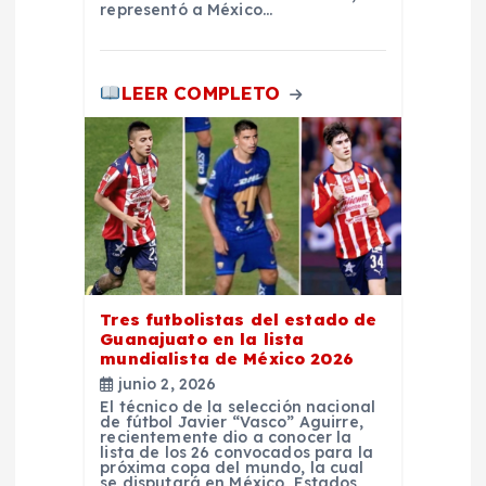
representó a México…
d
a
LEER COMPLETO
s
Tres futbolistas del estado de
Guanajuato en la lista
mundialista de México 2026
junio 2, 2026
El técnico de la selección nacional
de fútbol Javier “Vasco” Aguirre,
recientemente dio a conocer la
lista de los 26 convocados para la
próxima copa del mundo, la cual
se disputará en México, Estados