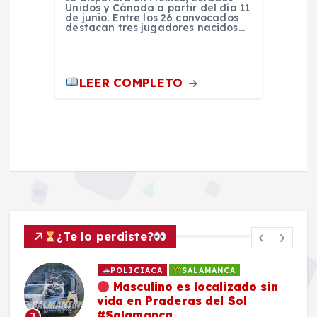
Unidos y Cánada a partir del día 11
de junio. Entre los 26 convocados
destacan tres jugadores nacidos…
LEER COMPLETO
¿Te lo perdiste?
SALAMANCA
sin
Familia de Daniel Flores
continúa en su búsqueda y pide
compartir ficha de localización
4