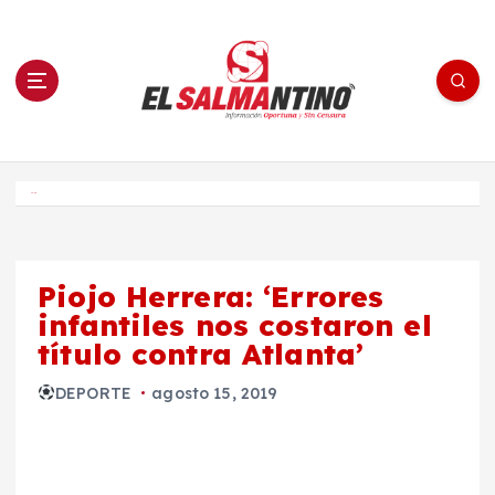
S
a
l
t
a
r
a
l
c
o
El Salmantino - medios/noticias/editorial
n
t
e
Inicio
n
i
d
o
Piojo Herrera: ‘Errores
infantiles nos costaron el
título contra Atlanta’
DEPORTE
agosto 15, 2019