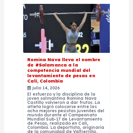
ó
n
d
e
Romina Nava lleva el nombre
e
de #Salamanca a la
competencia mundial del
levantamiento de pesas en
n
Cali, Colombia
julio 14, 2026
t
El esfuerzo y la disciplina de la
joven salmantina Romina Nava
Castillo volvieron a dar frutos. La
atleta logró colocarse entre las
r
ocho mejores pesistas juveniles del
mundo durante el Campeonato
Mundial Sub-17 de Levantamiento
a
de Pesas, realizado en Cali,
Colombia. La deportista, originaria
de la comunidad de Valtierrilla,