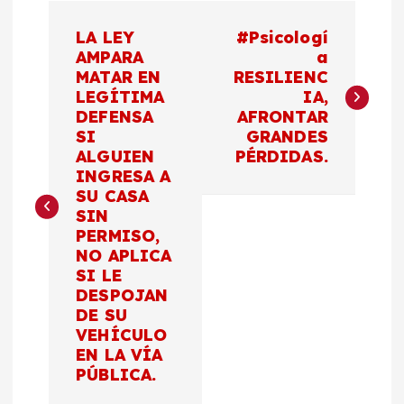
N
LA LEY
#Psicologí
a
AMPARA
a
MATAR EN
RESILIENC
LEGÍTIMA
IA,
v
DEFENSA
AFRONTAR
SI
GRANDES
e
ALGUIEN
PÉRDIDAS.
INGRESA A
g
SU CASA
SIN
a
PERMISO,
NO APLICA
c
SI LE
DESPOJAN
DE SU
i
VEHÍCULO
EN LA VÍA
ó
PÚBLICA.