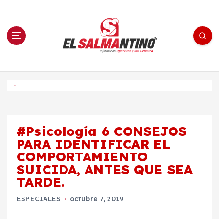
S
a
l
t
a
r
a
l
c
o
El Salmantino - medios/noticias/editorial
n
t
e
Inicio
n
i
d
o
#Psicología 6 CONSEJOS
PARA IDENTIFICAR EL
COMPORTAMIENTO
SUICIDA, ANTES QUE SEA
TARDE.
ESPECIALES
octubre 7, 2019