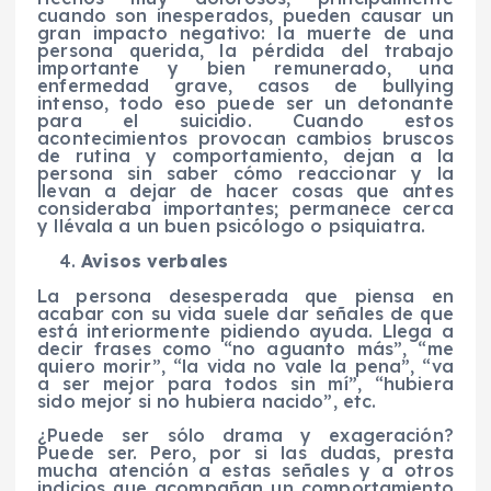
cuando son inesperados, pueden causar un
gran impacto negativo: la muerte de una
persona querida, la pérdida del trabajo
importante y bien remunerado, una
enfermedad grave, casos de bullying
intenso, todo eso puede ser un detonante
para el suicidio. Cuando estos
acontecimientos provocan cambios bruscos
de rutina y comportamiento, dejan a la
persona sin saber cómo reaccionar y la
llevan a dejar de hacer cosas que antes
consideraba importantes; permanece cerca
y llévala a un buen psicólogo o psiquiatra.
Avisos verbales
La persona desesperada que piensa en
acabar con su vida suele dar señales de que
está interiormente pidiendo ayuda. Llega a
decir frases como “no aguanto más”, “me
quiero morir”, “la vida no vale la pena”, “va
a ser mejor para todos sin mí”, “hubiera
sido mejor si no hubiera nacido”, etc.
¿Puede ser sólo drama y exageración?
Puede ser. Pero, por si las dudas, presta
mucha atención a estas señales y a otros
indicios que acompañan un comportamiento