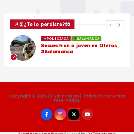
¿Te lo perdiste?
POLICIACA
SALAMANCA
Secuestran a joven en Oteros,
#Salamanca
2
Copyright © 2026 El Salmantino | Todos los derechos
reservados.
Social Media Auto Publish
Powered By :
XYZScripts.com