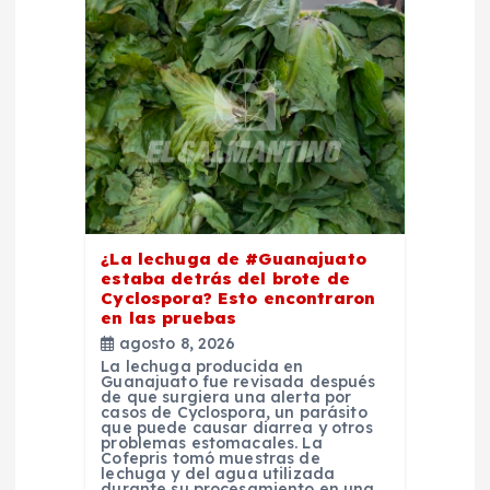
n
d
e
e
n
¿La lechuga de #Guanajuato
estaba detrás del brote de
t
Cyclospora? Esto encontraron
en las pruebas
r
agosto 8, 2026
La lechuga producida en
Guanajuato fue revisada después
a
de que surgiera una alerta por
casos de Cyclospora, un parásito
que puede causar diarrea y otros
d
problemas estomacales. La
Cofepris tomó muestras de
lechuga y del agua utilizada
durante su procesamiento en una