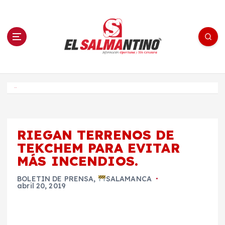
S
a
l
t
a
r
a
l
c
o
El Salmantino - medios/noticias/editorial
n
t
e
Inicio
n
i
d
o
RIEGAN TERRENOS DE
TEKCHEM PARA EVITAR
MÁS INCENDIOS.
BOLETIN DE PRENSA
,
SALAMANCA
abril 20, 2019