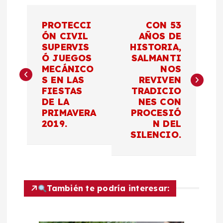
N
PROTECCI
CON 53
a
ÓN CIVIL
AÑOS DE
SUPERVIS
HISTORIA,
Ó JUEGOS
SALMANTI
v
MECÁNICO
NOS
S EN LAS
REVIVEN
e
FIESTAS
TRADICIO
DE LA
NES CON
g
PRIMAVERA
PROCESIÓ
2019.
N DEL
a
SILENCIO.
c
i
También te podría interesar:
ó