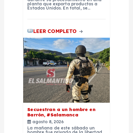
a
planta que exporta productos a
Estados Unidos. En total, se…
s
LEER COMPLETO
Secuestran a un hombre en
Barrón, #Salamanca
agosto 8, 2026
La mañana de este sábado un
hombre fue privado de la libertad