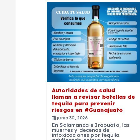
a
c
i
ó
n
Autoridades de salud
d
llaman a revisar botellas de
tequila para prevenir
e
riesgos en #Guanajuato
junio 30, 2026
En Salamanca e Irapuato, las
e
muertes y decenas de
intoxicaciones por tequila
adulterado dejaron una