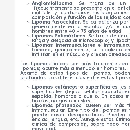
Angiomiolipoma
. Se trata de un nó
frecuentemente se presenta en el ante
múltiple y confundirse histológicamen
composición y función de los tejidos) c
Lipoma fusocelular
. Se caracteriza por
generalmente en la espalda y/o el cu
hombres entre 40 – 75 años de edad.
Lipomas Polimórficos
. Se trata de una 
larga y delgada al microscopio) y lipoci
Lipomas intermusculares e intramuscu
tamaño, generalmente, se localizan en
infiltran en el músculo y crecen alrededo
Los lipomas únicos son más frecuentes en m
lipomas) ocurre más a menudo en hombres.
Aparte de estos tipos de lipomas, podemo
profundos. Las diferencias entre estos tipos
Lipomas cutáneos o superficiales
: es
superficiales (tejido celular subcutáne
espalda, hombros o cuello. En casos m
brazos, nalgas o muslos.
Lipomas profundos
: suelen ser más f
intramuscular. Este tipo de lipomas es
puede pasar desapercibido. Pueden 
encías, lengua, etc. Aunque estos últi
clínica de compresión, sobre todo ner
movilidad.