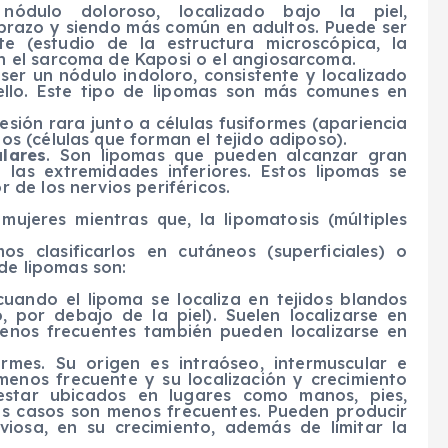
dulo doloroso, localizado bajo la piel,
brazo y siendo más común en adultos. Puede ser
te (estudio de la estructura microscópica, la
on el sarcoma de Kaposi o el angiosarcoma.
 ser un nódulo indoloro, consistente y localizado
ello. Este tipo de lipomas son más comunes en
lesión rara junto a células fusiformes (apariencia
tos (células que forman el tejido adiposo).
lares
. Son lipomas que pueden alcanzar gran
 las extremidades inferiores. Estos lipomas se
r de los nervios periféricos.
ujeres mientras que, la lipomatosis (múltiples
s clasificarlos en cutáneos (superficiales) o
 de lipomas son:
 cuando el lipoma se localiza en tejidos blandos
o, por debajo de la piel). Suelen localizarse en
enos frecuentes también pueden localizarse en
irmes. Su origen es intraóseo, intermuscular e
 menos frecuente y su localización y crecimiento
estar ubicados en lugares como manos, pies,
mos casos son menos frecuentes. Pueden producir
viosa, en su crecimiento, además de limitar la