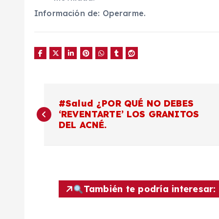
Información de: O
perarme.
N
#Salud ¿POR QUÉ NO DEBES
‘REVENTARTE’ LOS GRANITOS
a
DEL ACNÉ.
v
e
También te podría interesar:
g