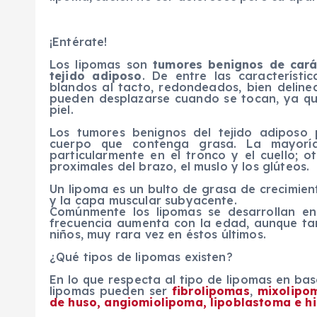
¡Entérate!
Los lipomas son
tumores benignos de cará
tejido adiposo
. De entre las característ
blandos al tacto, redondeados, bien delin
pueden desplazarse cuando se tocan, ya qu
piel.
Los tumores benignos del tejido adiposo 
cuerpo que contenga grasa. La mayoría
particularmente en el tronco y el cuello; o
proximales del brazo, el muslo y los glúteos.
Un lipoma es un bulto de grasa de crecimient
y la capa muscular subyacente.
Comúnmente los lipomas se desarrollan e
frecuencia aumenta con la edad, aunque ta
niños, muy rara vez en éstos últimos.
¿Qué tipos de lipomas existen?
En lo que respecta al tipo de lipomas en base
lipomas pueden ser
fibrolipomas
,
mixolipo
de huso, angiomiolipoma, lipoblastoma e 