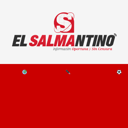
El Salmantino - medios/noticias/editorial
NAL
EL MUNDO
EDITORIALES
D