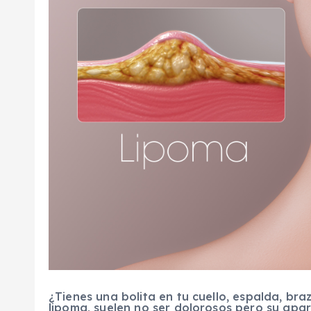
¿Tienes una bolita en tu cuello, espalda, br
lipoma, suelen no ser dolorosos pero su apa