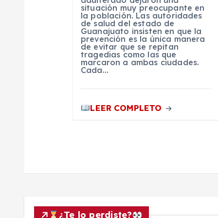
n
situación muy preocupante en
la población. Las autoridades
de salud del estado de
Guanajuato insisten en que la
t
prevención es la única manera
de evitar que se repitan
tragedias como las que
r
marcaron a ambas ciudades.
Cada…
a
LEER COMPLETO
d
a
s
¿Te lo perdiste?