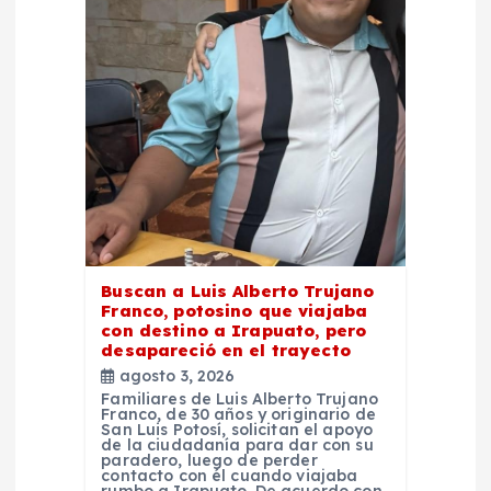
d
e
e
n
t
r
Buscan a Luis Alberto Trujano
Franco, potosino que viajaba
con destino a Irapuato, pero
a
desapareció en el trayecto
agosto 3, 2026
d
Familiares de Luis Alberto Trujano
Franco, de 30 años y originario de
San Luis Potosí, solicitan el apoyo
de la ciudadanía para dar con su
a
paradero, luego de perder
contacto con él cuando viajaba
rumbo a Irapuato. De acuerdo con