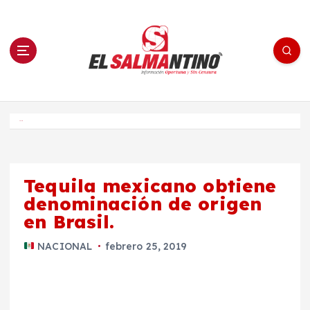
S
a
l
t
a
r
a
l
c
o
El Salmantino - medios/noticias/editorial
n
t
e
Inicio
n
i
d
o
Tequila mexicano obtiene
denominación de origen
en Brasil.
NACIONAL
febrero 25, 2019