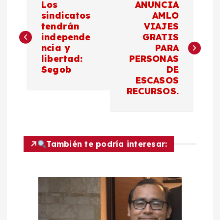
Los
ANUNCIA
a
sindicatos
AMLO
tendrán
VIAJES
independe
GRATIS
v
ncia y
PARA
libertad:
PERSONAS
e
Segob
DE
ESCASOS
g
RECURSOS.
a
c
También te podría interesar:
i
ó
n