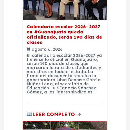
t
r
Calendario escolar 2026–2027
a
en #Guanajuato queda
oficializado, serán 190 días de
d
clases
agosto 6, 2026
El calendario escolar 2026–2027 ya
a
tiene sello oficial en Guanajuato,
serán 190 días de clases que
marcarán la ruta de estudiantes y
s
maestros en todo el estado. La
firma del documento reunió a la
gobernadora Libia Dennise García
Muñoz Ledo, al secretario de
Educación Luis Ignacio Sánchez
Gómez, a los líderes sindicales…
LEER COMPLETO