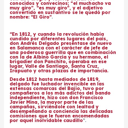
conocidos y convecinos; “el muchacho va
muy giro”, “es muy giro”, y el adjetivo
convertido en sustantivo se le quedó por
nombre: “El Giro”
.
“En 1812, y cuando la revolución había
cundido por diferentes lugares del país,
don Andrés Delgado preséntase de nuevo
en Salamanca con el carácter de jefe de
una poderosa guerrilla que en combinación
con la de Albino García y su hermano, el
brigadier don Panchito, operaba en ese
lugar, Valle de Santiago, Santa Cruz,
Irapuato y otras plazas de importancia.
Desde 1812 hasta mediados de 1819,
delgado fue luchador invencible en las
extensas comarcas del Bajío, tuvo por
compañeros a los más adictos del bando
independiente, hizo con don Francisco
Javier Mina, la mayor parte de las
campañas, sirviéndole con lealtad y
desempeñando a conciencia las delicadas
comisiones que le fueron encomendadas
por aquel inolvidable caudillo
”.