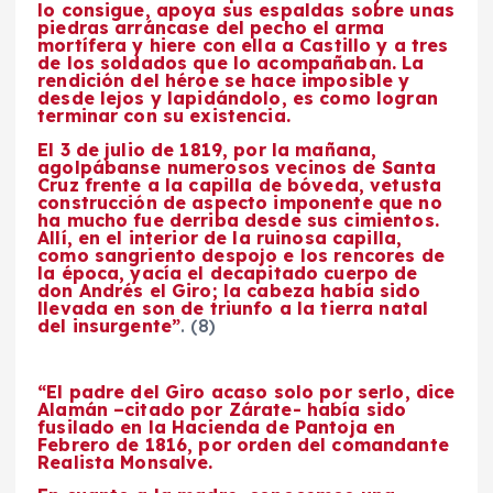
lo consigue, apoya sus espaldas sobre unas
piedras arráncase del pecho el arma
mortífera y hiere con ella a Castillo y a tres
de los soldados que lo acompañaban. La
rendición del héroe se hace imposible y
desde lejos y lapidándolo, es como logran
terminar con su existencia.
El 3 de julio de 1819, por la mañana,
agolpábanse numerosos vecinos de Santa
Cruz frente a la capilla de bóveda, vetusta
construcción de aspecto imponente que no
ha mucho fue derriba desde sus cimientos.
Allí, en el interior de la ruinosa capilla,
como sangriento despojo e los rencores de
la época, yacía el decapitado cuerpo de
don Andrés el Giro; la cabeza había sido
llevada en son de triunfo a la tierra natal
del insurgente”
. (8)
“El padre del Giro acaso solo por serlo, dice
Alamán –citado por Zárate- había sido
fusilado en la Hacienda de Pantoja en
Febrero de 1816, por orden del comandante
Realista Monsalve.