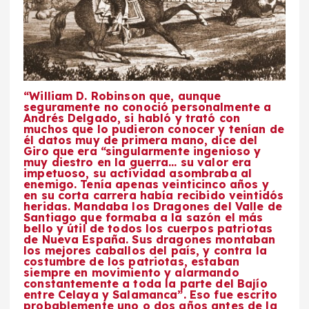
“William D. Robinson que, aunque
seguramente no conoció personalmente a
Andrés Delgado, si habló y trató con
muchos que lo pudieron conocer y tenían de
él datos muy de primera mano, dice del
Giro que era “singularmente ingenioso y
muy diestro en la guerra… su valor era
impetuoso, su actividad asombraba al
enemigo. Tenía apenas veinticinco años y
en su corta carrera había recibido veintidós
heridas. Mandaba los Dragones del Valle de
Santiago que formaba a la sazón el más
bello y útil de todos los cuerpos patriotas
de Nueva España. Sus dragones montaban
los mejores caballos del país, y contra la
costumbre de los patriotas, estaban
siempre en movimiento y alarmando
constantemente a toda la parte del Bajío
entre Celaya y Salamanca”. Eso fue escrito
probablemente uno o dos años antes de la