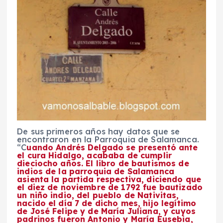
De sus primeros años hay datos que se
encontraron en la Parroquia de Salamanca.
“C
uando Andrés Delgado se presentó ante
el cura Hidalgo, acababa de cumplir
dieciocho años. El libro de bautismos de
indios de la parroquia de Salamanca
asienta la partida respectiva, diciendo que
el diez de noviembre de 1792 fue bautizado
un niño indio, del pueblo de Nativitas,
nacido el día 7 de dicho mes, hijo legítimo
de José Felipe y de María Juliana, y cuyos
padrinos fueron Antonio y María Eusebia,