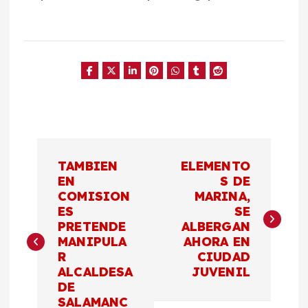
N
TAMBIEN
ELEMENTO
a
EN
S DE
COMISION
MARINA,
ES
SE
v
PRETENDE
ALBERGAN
MANIPULA
AHORA EN
e
R
CIUDAD
ALCALDESA
JUVENIL
g
DE
SALAMANC