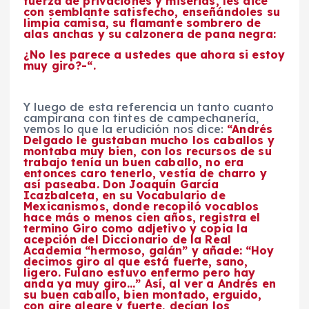
fuerza de privaciones y miserias, les dice
con semblante satisfecho, enseñándoles su
limpia camisa, su flamante sombrero de
alas anchas y su calzonera de pana negra:
¿No les parece a ustedes que ahora si estoy
muy giro?-“.
Y luego de esta referencia un tanto cuanto
campirana con tintes de campechanería,
vemos lo que la erudición nos dice:
“Andrés
Delgado le gustaban mucho los caballos y
montaba muy bien, con los recursos de su
trabajo tenía un buen caballo, no era
entonces caro tenerlo, vestía de charro y
así paseaba. Don Joaquín García
Icazbalceta, en su
Vocabulario de
Mexicanismos
, donde recopiló vocablos
hace más o menos cien años, registra el
termino Giro como adjetivo y copia la
acepción del Diccionario de la Real
Academia “hermoso, galán” y añade: “Hoy
decimos giro al que está fuerte, sano,
ligero. Fulano estuvo enfermo pero hay
anda ya muy giro…” Así, al ver a Andrés en
su buen caballo, bien montado, erguido,
con aire alegre y fuerte, decían los