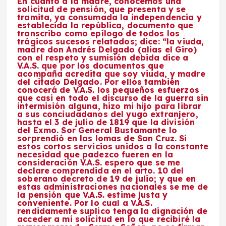
En cuanto a la madre, conocemos una
solicitud de pensión, que presenta y se
tramita, ya consumada la independencia y
establecida la república, documento que
transcribo como epílogo de todos los
trágicos sucesos relatados; dice: “la viuda,
madre don Andrés Delgado (alias el Giro)
con el respeto y sumisión debida dice a
V.A.S. que por los documentos que
acompaña acredita que soy viuda, y madre
del citado Delgado. Por ellos también
conocerá de V.A.S. los pequeños esfuerzos
que casi en todo el discurso de la guerra sin
intermisión alguna, hizo mi hijo para librar
a sus conciudadanos del yugo extranjero,
hasta el 3 de julio de 1819 que la división
del Exmo. Sor General Bustamante lo
sorprendió en las lomas de San Cruz. Si
estos cortos servicios unidos a la constante
necesidad que padezco fueren en la
consideración V.A.S. espero que se me
declare comprendida en el arto. 10 del
soberano decreto de 19 de julio; y que en
estas administraciones nacionales se me de
la pensión que V.A.S. estime justa y
conveniente. Por lo cual a V.A.S.
rendidamente suplico tenga la dignación de
acceder a mi solicitud en lo que recibiré la