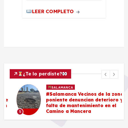
LEER COMPLETO
¿Te lo perdiste?
SALAMANCA
#Salamanca Vecinos de la zona
e
poniente denuncian deterioro y
n
falta de mantenimiento en el
Camino a Mancera
5