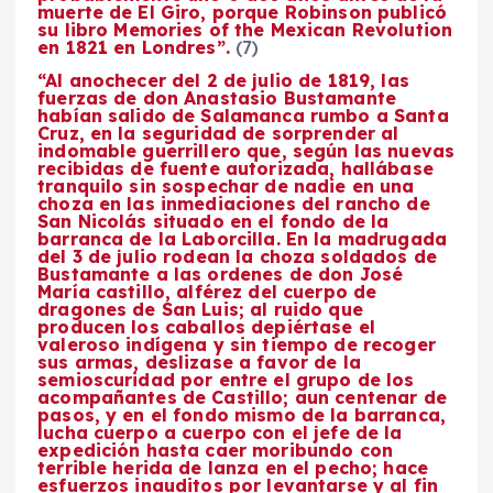
muerte de El Giro, porque Robinson publicó
su libro
Memories of the Mexican Revolution
en 1821 en Londres”.
(7)
“Al anochecer del 2 de julio de 1819, las
fuerzas de don Anastasio Bustamante
habían salido de Salamanca rumbo a Santa
Cruz, en la seguridad de sorprender al
indomable guerrillero que, según las nuevas
recibidas de fuente autorizada, hallábase
tranquilo sin sospechar de nadie en una
choza en las inmediaciones del rancho de
San Nicolás situado en el fondo de la
barranca de la Laborcilla. En la madrugada
del 3 de julio rodean la choza soldados de
Bustamante a las ordenes de don José
María castillo, alférez del cuerpo de
dragones de San Luis; al ruido que
producen los caballos depiértase el
valeroso indígena y sin tiempo de recoger
sus armas, deslizase a favor de la
semioscuridad por entre el grupo de los
acompañantes de Castillo; aun centenar de
pasos, y en el fondo mismo de la barranca,
lucha cuerpo a cuerpo con el jefe de la
expedición hasta caer moribundo con
terrible herida de lanza en el pecho; hace
esfuerzos inauditos por levantarse y al fin