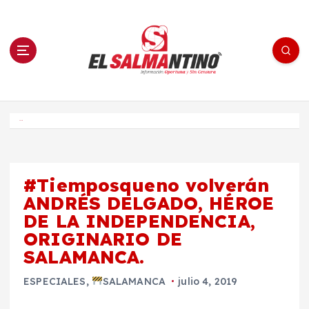
S
a
l
t
a
r
a
l
c
o
El Salmantino - medios/noticias/editorial
n
t
e
Inicio
n
i
d
o
#Tiemposqueno volverán
ANDRÉS DELGADO, HÉROE
DE LA INDEPENDENCIA,
ORIGINARIO DE
SALAMANCA.
ESPECIALES
,
SALAMANCA
julio 4, 2019