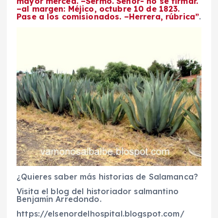
mayor merced. –Sermo. Señor- no se firmar.
–al margen: Méjico, octubre 10 de 1823.
Pase a los comisionados. –Herrera, rúbrica”
.
¿Quieres saber más historias de Salamanca?
Visita el blog del historiador salmantino
Benjamín Arredondo.
https://elsenordelhospital.blogspot.com/