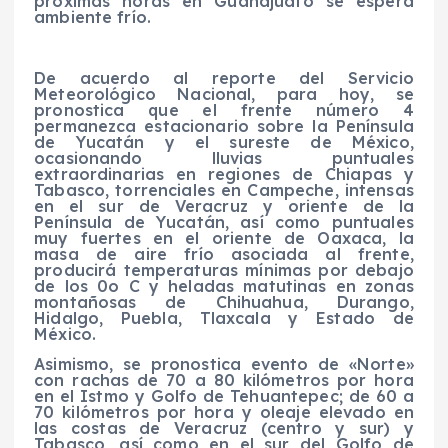
próximas horas en Guanajuato se espera
ambiente frío.
De acuerdo al reporte del Servicio
Meteorológico Nacional, para hoy, se
pronostica que el frente número 4
permanezca estacionario sobre la Península
de Yucatán y el sureste de México,
ocasionando lluvias puntuales
extraordinarias en regiones de Chiapas y
Tabasco, torrenciales en Campeche, intensas
en el sur de Veracruz y oriente de la
Península de Yucatán, así como puntuales
muy fuertes en el oriente de Oaxaca, la
masa de aire frío asociada al frente,
producirá temperaturas mínimas por debajo
de los 0o C y heladas matutinas en zonas
montañosas de Chihuahua, Durango,
Hidalgo, Puebla, Tlaxcala y Estado de
México.
Asimismo, se pronostica evento de «Norte»
con rachas de 70 a 80 kilómetros por hora
en el Istmo y Golfo de Tehuantepec; de 60 a
70 kilómetros por hora y oleaje elevado en
las costas de Veracruz (centro y sur) y
Tabasco, así como en el sur del Golfo de