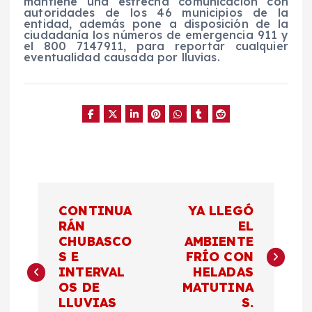
mantiene una estrecha comunicación con
autoridades de los 46 municipios de la
entidad, además pone a disposición de la
ciudadanía los números de emergencia 911 y
el 800 7147911, para reportar cualquier
eventualidad causada por lluvias.
N
CONTINUA
YA LLEGÓ
a
RÁN
EL
CHUBASCO
AMBIENTE
S E
FRÍO CON
v
INTERVAL
HELADAS
OS DE
MATUTINA
e
LLUVIAS
S.