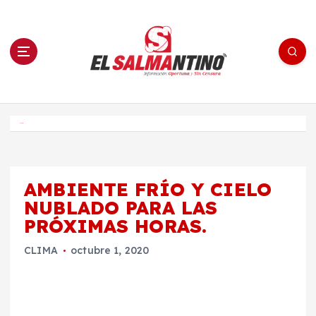
S
a
l
t
a
r
a
l
c
o
El Salmantino - medios/noticias/editorial
n
t
e
Inicio
n
i
d
o
AMBIENTE FRÍO Y CIELO
NUBLADO PARA LAS
PRÓXIMAS HORAS.
CLIMA
octubre 1, 2020