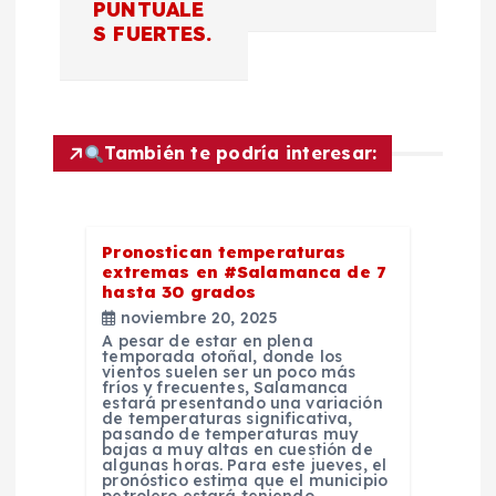
PUNTUALE
g
S FUERTES.
a
c
También te podría interesar:
i
ó
Pronostican temperaturas
extremas en #Salamanca de 7
n
hasta 30 grados
noviembre 20, 2025
A pesar de estar en plena
d
temporada otoñal, donde los
vientos suelen ser un poco más
fríos y frecuentes, Salamanca
e
estará presentando una variación
de temperaturas significativa,
pasando de temperaturas muy
bajas a muy altas en cuestión de
e
algunas horas. Para este jueves, el
pronóstico estima que el municipio