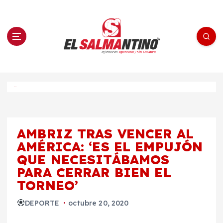
S
a
l
t
a
r
a
l
c
o
El Salmantino - medios/noticias/editorial
n
t
e
Inicio
n
i
d
o
AMBRIZ TRAS VENCER AL
AMÉRICA: ‘ES EL EMPUJÓN
QUE NECESITÁBAMOS
PARA CERRAR BIEN EL
TORNEO’
DEPORTE
octubre 20, 2020