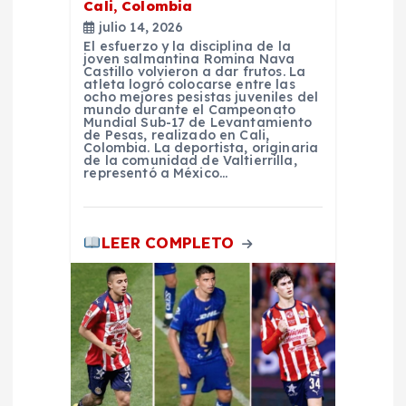
t
Cali, Colombia
julio 14, 2026
El esfuerzo y la disciplina de la
r
joven salmantina Romina Nava
Castillo volvieron a dar frutos. La
atleta logró colocarse entre las
a
ocho mejores pesistas juveniles del
mundo durante el Campeonato
Mundial Sub-17 de Levantamiento
de Pesas, realizado en Cali,
d
Colombia. La deportista, originaria
de la comunidad de Valtierrilla,
representó a México…
a
s
LEER COMPLETO