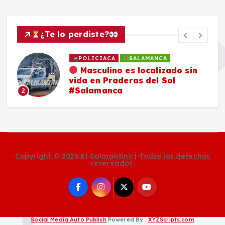
¿Te lo perdiste?
POLICIACA
SALAMANCA
Masculino es localizado sin
vida en Praderas del Sol
#Salamanca
2
Copyright © 2026 El Salmantino | Todos los derechos
reservados.
Social Media Auto Publish
Powered By :
XYZScripts.com