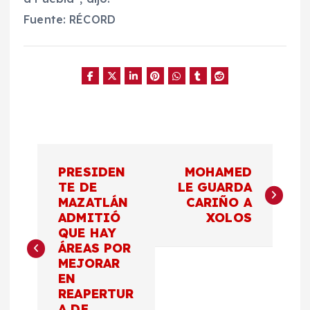
Fuente: RÉCORD
N
PRESIDEN
MOHAMED
a
TE DE
LE GUARDA
MAZATLÁN
CARIÑO A
ADMITIÓ
XOLOS
v
QUE HAY
ÁREAS POR
e
MEJORAR
EN
g
REAPERTUR
A DE