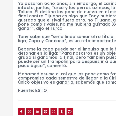
Ya pasaron ocho años, sin embargo, el cari
intacto, juntos, Turco y los perros aztecas, l
Toluca. El destino los pone de nuevo en el m
final contra Tijuana es algo que Tony hubier
gustado que el rival fuera otro, no Tijuana,
pone como rivales, no me hubiera gustado Xo
ganar”, dijo el Turco.
Tony sabe que “sería lindo sumar otro título,
liga, Copa y Concacaf, es un reto importante
Beberse la copa puede ser el impulso que le
detonar en la liga: “Para nosotros es un obj
grupo si ganamos la final, pero también pue
puede ser un trampolín para después ir a b
psicológico”, comentó.
Mohamed asume el rol que los pone como favo
compromiso cada semestre de llegar a la últi
único objetivo es ganarla, sabemos que somos
Fuente: ESTO