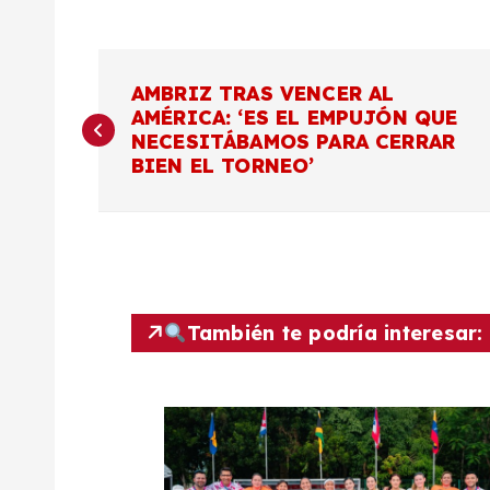
N
AMBRIZ TRAS VENCER AL
AMÉRICA: ‘ES EL EMPUJÓN QUE
a
NECESITÁBAMOS PARA CERRAR
BIEN EL TORNEO’
v
e
g
También te podría interesar:
a
c