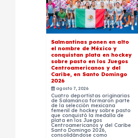
i
ó
n
Salmantinas ponen en alto
el nombre de México y
d
conquistan plata en hockey
sobre pasto en los Juegos
Centroamericanos y del
e
Caribe, en Santo Domingo
2026
e
agosto 7, 2026
Cuatro deportistas originarias
de Salamanca formaron parte
n
de la selección mexicana
femenil de hockey sobre pasto
que conquistó la medalla de
t
plata en los Juegos
Centroamericanos y del Caribe
Santo Domingo 2026,
consolidándose como