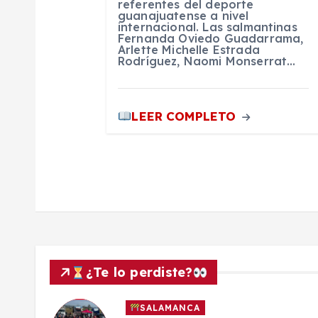
r
referentes del deporte
guanajuatense a nivel
internacional. Las salmantinas
a
Fernanda Oviedo Guadarrama,
Arlette Michelle Estrada
Rodríguez, Naomi Monserrat…
d
LEER COMPLETO
a
s
¿Te lo perdiste?
SALAMANCA