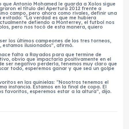
ño que Antonio Mohamed le guarda a Xolos sigue
ograron el título del Apertura 2012 frente a
ismo campo, pero ahora como rivales, definir una
a evitado: “La verdad es que me hubiera
 actualmente defiendo a Monterrey, el futbol nos
los, pero nos tocó de esta manera, quiero
 ser los últimos campeones de los tres torneos,
, estamos ilusionados”, afirmó.
 hace falta a Rayados para que termine de
etivo, obvio que impactaría positivamente en el
de ser negativo perderla, tenemos muy claro que
uscar todo, esperemos ganar y que sea un golpe
ritos en las quinielas: “Nosotros tenemos el
ma instancia. Estamos en la final de copa. El
 favoritos, esperemos estar a la altura”, dijo.