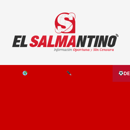
El Salmantino - medios/noticias/editorial
NAL
EL MUNDO
EDITORIALES
D