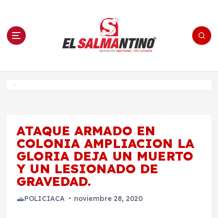
S
a
l
t
a
r
a
l
c
o
El Salmantino - medios/noticias/editorial
n
t
e
Inicio
n
i
d
o
ATAQUE ARMADO EN
COLONIA AMPLIACION LA
GLORIA DEJA UN MUERTO
Y UN LESIONADO DE
GRAVEDAD.
POLICIACA
noviembre 28, 2020