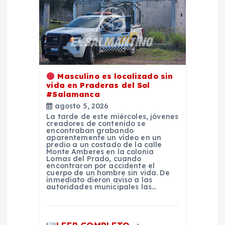
n
d
e
Masculino es localizado sin
e
vida en Praderas del Sol
#Salamanca
n
agosto 5, 2026
La tarde de este miércoles, jóvenes
creadores de contenido se
t
encontraban grabando
aparentemente un vídeo en un
predio a un costado de la calle
Monte Amberes en la colonia
r
Lomas del Prado, cuando
encontraron por accidente el
cuerpo de un hombre sin vida. De
a
inmediato dieron aviso a las
autoridades municipales las…
d