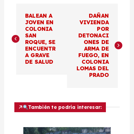
N
BALEAN A
DAÑAN
a
JOVEN EN
VIVIENDA
COLONIA
POR
SAN
DETONACI
v
ROQUE, SE
ONES DE
ENCUENTR
ARMA DE
e
A GRAVE
FUEGO, EN
DE SALUD
COLONIA
g
LOMAS DEL
PRADO
a
c
También te podría interesar:
i
ó