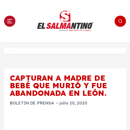
S
a
l
t
a
r
a
l
c
o
El Salmantino - medios/noticias/editorial
n
t
e
Inicio
n
i
d
o
CAPTURAN A MADRE DE
BEBÉ QUE MURIÓ Y FUE
ABANDONADA EN LEÓN.
BOLETIN DE PRENSA
julio 20, 2020