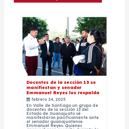
e
e
n
t
r
a
Docentes de la sección 13 se
manifiestan y senador
d
Emmanuel Reyes los respalda
febrero 24, 2025
a
En Valle de Santiago un grupo de
docentes de la sección 13 del
Estado de Guanajuato sé
s
manifestaron pacíficamente ante
el senador guanajuatense
Emmanuel Reyes. Quienes