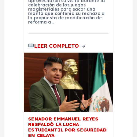
aprovecharon su visita durante la
celebración de los juegos
magisteriales para sacar una
manta que contenía su rechazo a
la propuesta de modificación de
reforma a…
LEER COMPLETO
SENADOR EMMANUEL REYES
RESPALDÓ LA LUCHA
ESTUDIANTIL POR SEGURIDAD
EN CELAYA