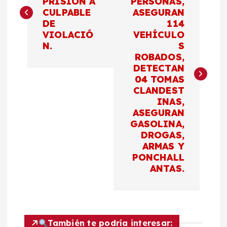
PRISIÓN A
PERSONAS,
CULPABLE
ASEGURAN
v
DE
114
VIOLACIÓ
VEHÍCULO
e
N.
S
ROBADOS,
g
DETECTAN
04 TOMAS
a
CLANDEST
INAS,
c
ASEGURAN
GASOLINA,
DROGAS,
i
ARMAS Y
PONCHALL
ó
ANTAS.
n
d
También te podría interesar: