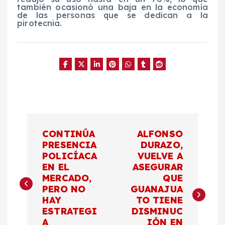
también ocasionó una baja en la economía
de las personas que se dedican a la
pirotecnia.
N
CONTINÚA
ALFONSO
a
PRESENCIA
DURAZO,
POLICÍACA
VUELVE A
EN EL
ASEGURAR
v
MERCADO,
QUE
PERO NO
GUANAJUA
e
HAY
TO TIENE
ESTRATEGI
DISMINUC
g
A
IÓN EN