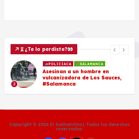
¿Te lo perdiste?
POLICIACA
SALAMANCA
Asesinan a un hombre en
vulcanizadora de Los Sauces,
#Salamanca
2
Copyright © 2026 El Salmantino | Todos los derechos
reservados.