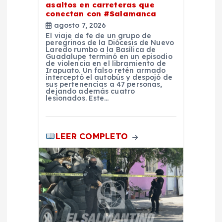
asaltos en carreteras que
t
conectan con #Salamanca
agosto 7, 2026
r
El viaje de fe de un grupo de
peregrinos de la Diócesis de Nuevo
Laredo rumbo a la Basílica de
Guadalupe terminó en un episodio
a
de violencia en el libramiento de
Irapuato. Un falso retén armado
interceptó el autobús y despojó de
d
sus pertenencias a 47 personas,
dejando además cuatro
lesionados. Este…
a
s
LEER COMPLETO