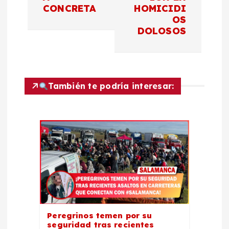
CONCRETA
HOMICIDI
a
OS
DOLOSOS
c
i
También te podría interesar:
ó
n
d
e
e
Peregrinos temen por su
n
seguridad tras recientes