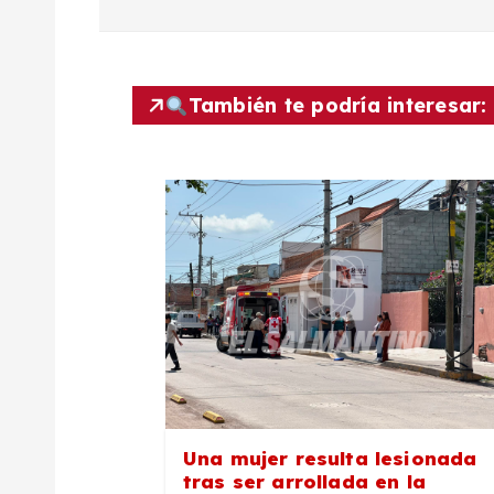
v
e
También te podría interesar:
g
a
c
i
ó
Una mujer resulta lesionada
n
tras ser arrollada en la