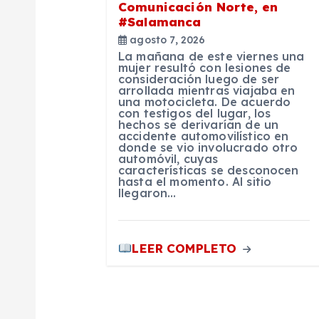
Comunicación Norte, en
d
#Salamanca
agosto 7, 2026
La mañana de este viernes una
e
mujer resultó con lesiones de
consideración luego de ser
arrollada mientras viajaba en
e
una motocicleta. De acuerdo
con testigos del lugar, los
hechos se derivarían de un
accidente automovilístico en
n
donde se vio involucrado otro
automóvil, cuyas
características se desconocen
t
hasta el momento. Al sitio
llegaron…
r
LEER COMPLETO
a
d