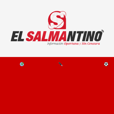
El Salmantino - medios/noticias/editorial
NAL
EL MUNDO
EDITORIALES
D