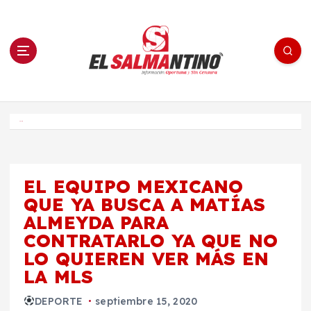
S
a
l
t
a
r
a
l
c
o
El Salmantino - medios/noticias/editorial
n
t
e
Inicio
n
i
d
o
EL EQUIPO MEXICANO
QUE YA BUSCA A MATÍAS
ALMEYDA PARA
CONTRATARLO YA QUE NO
LO QUIEREN VER MÁS EN
LA MLS
DEPORTE
septiembre 15, 2020