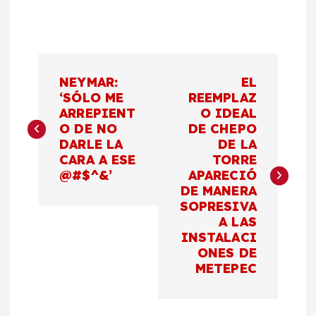
N
NEYMAR:
EL
a
‘SÓLO ME
REEMPLAZ
ARREPIENT
O IDEAL
O DE NO
DE CHEPO
v
DARLE LA
DE LA
CARA A ESE
TORRE
e
@#$^&’
APARECIÓ
DE MANERA
g
SOPRESIVA
A LAS
a
INSTALACI
ONES DE
c
METEPEC
i