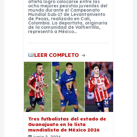
atleta logró colocarse entre las
ocho mejores pesistas juveniles del
d
mundo durante el Campeonato
Mundial Sub-17 de Levantamiento
de Pesas, realizado en Cali,
a
Colombia. La deportista, originaria
de la comunidad de Valtierrilla,
representó a México…
s
LEER COMPLETO
Tres futbolistas del estado de
Guanajuato en la lista
mundialista de México 2026