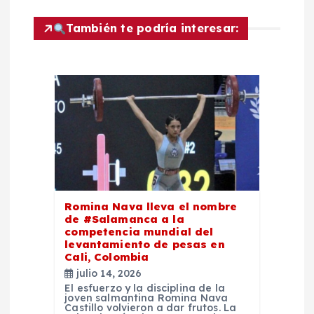
ó
También te podría interesar:
n
d
e
e
n
Romina Nava lleva el nombre
de #Salamanca a la
t
competencia mundial del
levantamiento de pesas en
Cali, Colombia
r
julio 14, 2026
El esfuerzo y la disciplina de la
a
joven salmantina Romina Nava
Castillo volvieron a dar frutos. La