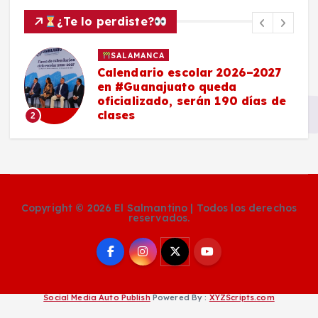
¿Te lo perdiste?
SALAMANCA
Calendario escolar 2026–2027
en #Guanajuato queda
oficializado, serán 190 días de
clases
2
Copyright © 2026 El Salmantino | Todos los derechos
reservados.
Social Media Auto Publish
Powered By :
XYZScripts.com