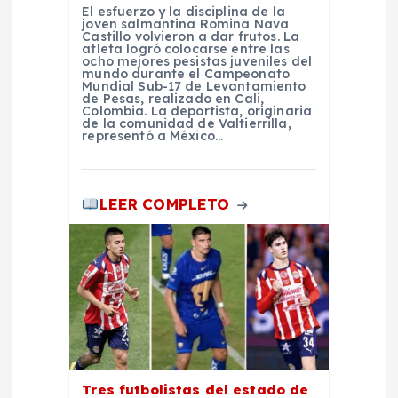
El esfuerzo y la disciplina de la
a
joven salmantina Romina Nava
Castillo volvieron a dar frutos. La
atleta logró colocarse entre las
ocho mejores pesistas juveniles del
d
mundo durante el Campeonato
Mundial Sub-17 de Levantamiento
de Pesas, realizado en Cali,
a
Colombia. La deportista, originaria
de la comunidad de Valtierrilla,
representó a México…
s
LEER COMPLETO
Tres futbolistas del estado de