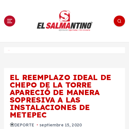
S
a
l
t
a
r
a
l
c
o
El Salmantino - medios/noticias/editorial
n
t
e
Inicio
n
i
d
o
EL REEMPLAZO IDEAL DE
CHEPO DE LA TORRE
APARECIÓ DE MANERA
SOPRESIVA A LAS
INSTALACIONES DE
METEPEC
DEPORTE
septiembre 15, 2020