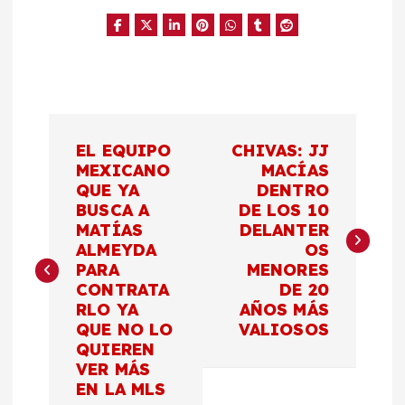
N
EL EQUIPO
CHIVAS: JJ
a
MEXICANO
MACÍAS
QUE YA
DENTRO
BUSCA A
DE LOS 10
v
MATÍAS
DELANTER
ALMEYDA
OS
e
PARA
MENORES
CONTRATA
DE 20
g
RLO YA
AÑOS MÁS
QUE NO LO
VALIOSOS
a
QUIEREN
VER MÁS
c
EN LA MLS