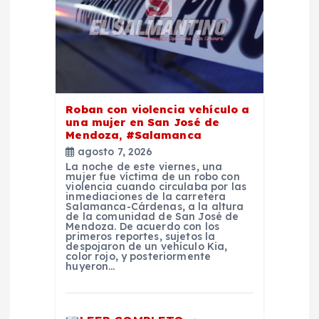
e
e
n
t
Roban con violencia vehículo a
una mujer en San José de
Mendoza, #Salamanca
r
agosto 7, 2026
La noche de este viernes, una
a
mujer fue víctima de un robo con
violencia cuando circulaba por las
inmediaciones de la carretera
Salamanca-Cárdenas, a la altura
d
de la comunidad de San José de
Mendoza. De acuerdo con los
primeros reportes, sujetos la
a
despojaron de un vehículo Kia,
color rojo, y posteriormente
huyeron…
s