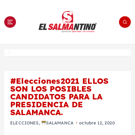
S
a
l
t
a
r
a
l
c
o
El Salmantino - medios/noticias/editorial
n
t
e
Inicio
n
i
d
o
#Elecciones2021 ELLOS
SON LOS POSIBLES
CANDIDATOS PARA LA
PRESIDENCIA DE
SALAMANCA.
ELECCIONES
,
SALAMANCA
octubre 12, 2020