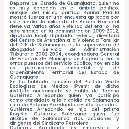
Deporte del Estado de Guanajuato, quien no
es muy conocido en el ámbito político,
aunque del mismo partido Karina Padilla
mostró fuerza en una encuesta aplicada por
este medio, la militante de Acción Nacional
tiene ya varios años viviendo del erario ha
sido síndico en la administración 2009-2012,
diputada local, diputada federal, directora
del Centro de Atención a la Violencia Familiar
del DIF de Salamanca, es la supervisora de
abogados Servicio de Administración
Tributaria 2002-2004, coordinadora General
de Finanzas del Municipio de Irapuato, entre
otros puestos del servicio público, hoy en día
es procuradora ambiental y de
Ordenamiento Territorial del Estado de
Guanajuato.
Se ha hablado también del Partido Verde
Ecologista de México (Pvem) de dicho
instituto nuevamente se habla de Rogelio
Gutiérrez Arredondo quien ya participó
como candidato a la alcaldía de Salamanca
cuando Antonio Arredondo resultó ganador.
Gutiérrez Arredondo es hijo del priista
Rogelio Gutiérrez Solórzano quien fue
alcalde de Salamanca dos ocasiones y
dirigente del Sindicato Petrolero.
Gutiérrez Arredondo es empresario y