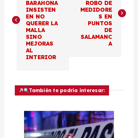
BARAHONA
ROBO DE
v
INSISTEN
MEDIDORE
EN NO
S EN
e
QUERER LA
PUNTOS
MALLA
DE
g
SINO
SALAMANC
MEJORAS
A
a
AL
INTERIOR
c
i
También te podría interesar:
ó
n
d