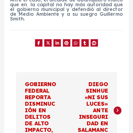
que en la capital no hay más autoridad que
el gobierno municipal y defendió al director
de Medio Ambiente y a su suegro Guillermo
Smith.
N
GOBIERNO
DIEGO
a
FEDERAL
SINHUE
REPORTA
«NI SUS
DISMINUC
LUCES»
v
IÓN EN
ANTE
DELITOS
INSEGURI
e
DE ALTO
DAD EN
IMPACTO,
SALAMANC