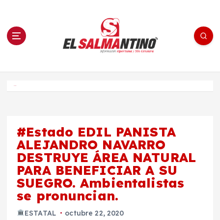
S
a
l
t
a
r
a
l
c
o
El Salmantino - medios/noticias/editorial
n
t
e
Inicio
n
i
d
o
#Estado EDIL PANISTA
ALEJANDRO NAVARRO
DESTRUYE ÁREA NATURAL
PARA BENEFICIAR A SU
SUEGRO. Ambientalistas
se pronuncian.
ESTATAL
octubre 22, 2020