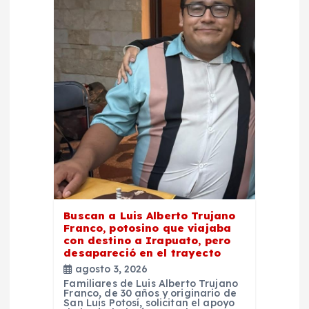
n
t
r
a
d
a
s
Buscan a Luis Alberto Trujano
Franco, potosino que viajaba
con destino a Irapuato, pero
desapareció en el trayecto
agosto 3, 2026
Familiares de Luis Alberto Trujano
Franco, de 30 años y originario de
San Luis Potosí, solicitan el apoyo