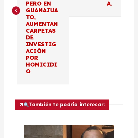
g
PERO EN
A.
GUANAJUA
a
TO,
AUMENTAN
c
CARPETAS
DE
INVESTIG
i
ACIÓN
POR
ó
HOMICIDI
O
n
d
También te podría interesar:
e
e