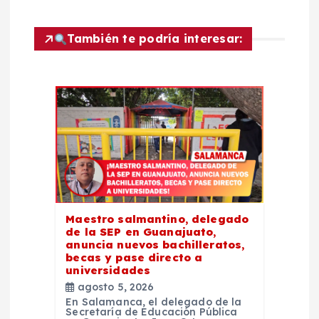
c
i
También te podría interesar:
ó
n
d
e
e
Maestro salmantino, delegado
de la SEP en Guanajuato,
n
anuncia nuevos bachilleratos,
becas y pase directo a
t
universidades
agosto 5, 2026
En Salamanca, el delegado de la
r
Secretaría de Educación Pública