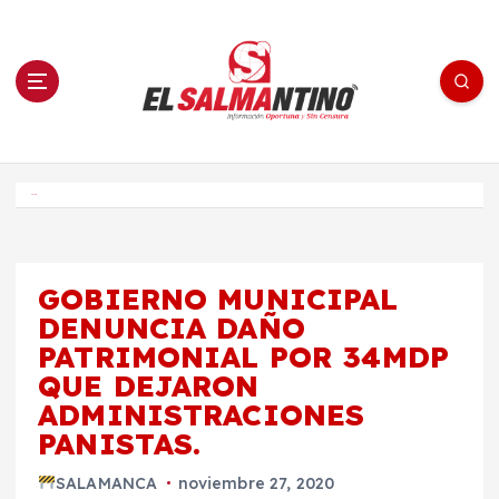
S
a
l
t
a
r
a
l
c
o
El Salmantino - medios/noticias/editorial
n
t
e
Inicio
n
i
d
o
GOBIERNO MUNICIPAL
DENUNCIA DAÑO
PATRIMONIAL POR 34MDP
QUE DEJARON
ADMINISTRACIONES
PANISTAS.
SALAMANCA
noviembre 27, 2020