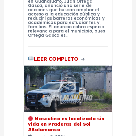
en Guanajuato, Juan Ortega
Gasca, anunció una serie de
a
acciones que buscan ampliar el
acceso a la educación pública y
reducir las barreras económicas y
académicas para estudiantes y
d
familias. El anuncio cobra especial
relevancia para el municipio, pues
Ortega Gasca es…
a
s
LEER COMPLETO
Masculino es localizado sin
vida en Praderas del Sol
#Salamanca