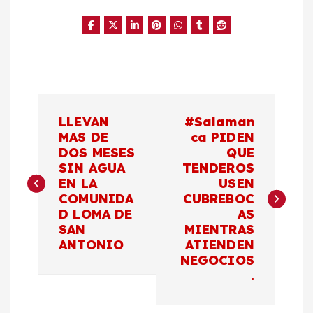
N
LLEVAN
#Salaman
a
MAS DE
ca PIDEN
DOS MESES
QUE
SIN AGUA
TENDEROS
v
EN LA
USEN
COMUNIDA
CUBREBOC
e
D LOMA DE
AS
SAN
MIENTRAS
g
ANTONIO
ATIENDEN
NEGOCIOS
a
.