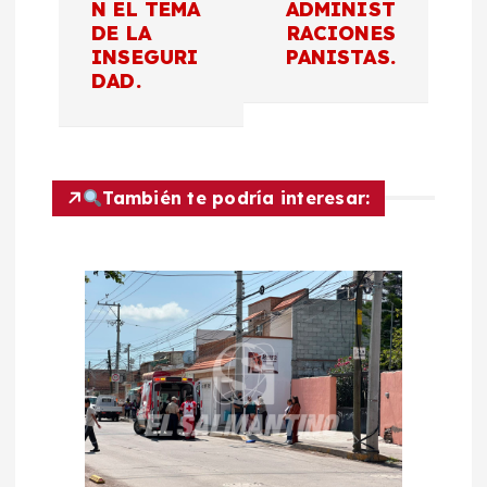
a
N EL TEMA
ADMINIST
DE LA
RACIONES
c
INSEGURI
PANISTAS.
DAD.
i
ó
También te podría interesar:
n
d
e
e
n