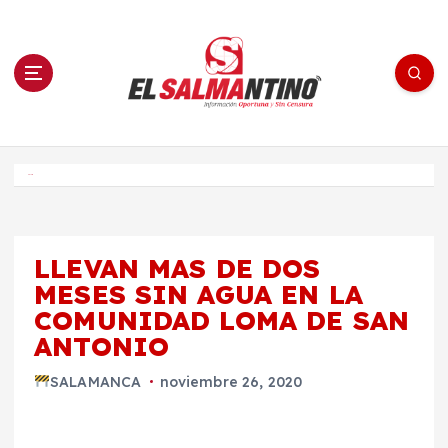
S
a
l
t
a
r
a
l
c
o
El Salmantino - medios/noticias/editorial
n
t
e
Inicio
n
i
d
o
LLEVAN MAS DE DOS
MESES SIN AGUA EN LA
COMUNIDAD LOMA DE SAN
ANTONIO
SALAMANCA
noviembre 26, 2020