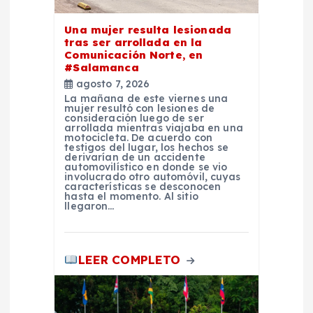
t
Una mujer resulta lesionada
r
tras ser arrollada en la
Comunicación Norte, en
a
#Salamanca
agosto 7, 2026
d
La mañana de este viernes una
mujer resultó con lesiones de
consideración luego de ser
arrollada mientras viajaba en una
a
motocicleta. De acuerdo con
testigos del lugar, los hechos se
derivarían de un accidente
s
automovilístico en donde se vio
involucrado otro automóvil, cuyas
características se desconocen
hasta el momento. Al sitio
llegaron…
LEER COMPLETO