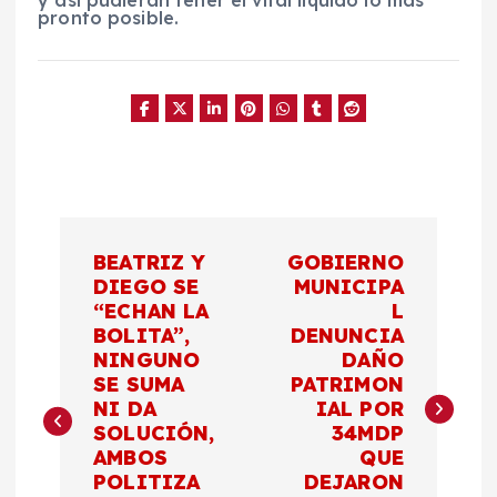
pronto posible.
N
BEATRIZ Y
GOBIERNO
a
DIEGO SE
MUNICIPA
“ECHAN LA
L
BOLITA”,
DENUNCIA
v
NINGUNO
DAÑO
SE SUMA
PATRIMON
e
NI DA
IAL POR
SOLUCIÓN,
34MDP
g
AMBOS
QUE
POLITIZA
DEJARON