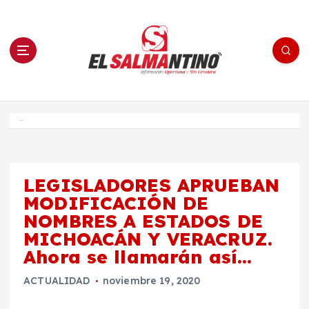
S
a
l
t
a
r
a
l
c
o
El Salmantino - medios/noticias/editorial
n
t
e
Inicio
n
i
d
o
LEGISLADORES APRUEBAN
MODIFICACIÓN DE
NOMBRES A ESTADOS DE
MICHOACÁN Y VERACRUZ.
Ahora se llamarán así…
ACTUALIDAD
noviembre 19, 2020