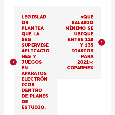
N
LEGISLAD
«QUE
a
OR
SALARIO
PLANTEA
MÍNIMO SE
QUE LA
UBIQUE
v
SEG
ENTRE 128
SUPERVISE
Y 135
e
APLICACIO
DIARIOS
NES Y
PARA
g
JUEGOS
2021»:
EN
COPARMEX
a
APARATOS
ELECTRÓN
c
ICOS
DENTRO
DE PLANES
i
DE
ESTUDIO.
ó