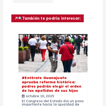
n
d
También te podría interesar:
e
e
n
t
r
#Entérate Guanajuato
aprueba reforma histórica:
padres podrán elegir el orden
a
de los apellidos de sus hijos
octubre 10, 2025
d
El Congreso del Estado dio un paso
importante hacia la igualdad de