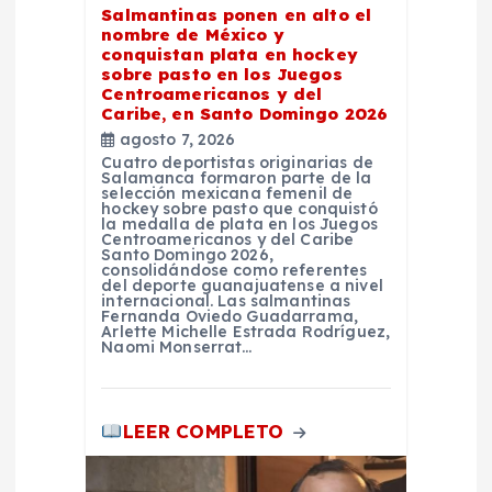
Salmantinas ponen en alto el
e
nombre de México y
conquistan plata en hockey
n
sobre pasto en los Juegos
Centroamericanos y del
Caribe, en Santo Domingo 2026
t
agosto 7, 2026
Cuatro deportistas originarias de
Salamanca formaron parte de la
r
selección mexicana femenil de
hockey sobre pasto que conquistó
la medalla de plata en los Juegos
a
Centroamericanos y del Caribe
Santo Domingo 2026,
consolidándose como referentes
del deporte guanajuatense a nivel
d
internacional. Las salmantinas
Fernanda Oviedo Guadarrama,
Arlette Michelle Estrada Rodríguez,
a
Naomi Monserrat…
s
LEER COMPLETO