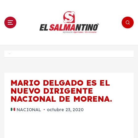
S
a
l
t
a
r
a
l
c
o
El Salmantino - medios/noticias/editorial
n
t
e
Inicio
n
i
d
o
MARIO DELGADO ES EL
NUEVO DIRIGENTE
NACIONAL DE MORENA.
NACIONAL
octubre 23, 2020