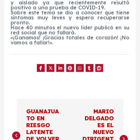
y aislado ya que recientemente resultó
positivo a una prueba de COVID-19.
Sobre este tema se dio a conocer que tiene
síntomas muy leves y espera recuperarse
pronto.
Hace 40 minutos el nuevo líder publicó en su
red social que no fallará.
«¡Ganamos! ¡Gracias totales de corazón! ¡No
vamos a fallar!».
N
GUANAJUA
MARIO
a
TO EN
DELGADO
RIESGO
ES EL
LATENTE
NUEVO
v
DE VOLVER
DIRIGENT