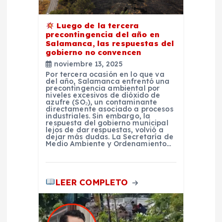
e
Luego de la tercera
precontingencia del año en
n
Salamanca, las respuestas del
gobierno no convencen
t
noviembre 13, 2025
Por tercera ocasión en lo que va
del año, Salamanca enfrentó una
r
precontingencia ambiental por
niveles excesivos de dióxido de
azufre (SO₂), un contaminante
directamente asociado a procesos
a
industriales. Sin embargo, la
respuesta del gobierno municipal
lejos de dar respuestas, volvió a
d
dejar más dudas. La Secretaría de
Medio Ambiente y Ordenamiento…
a
LEER COMPLETO
s