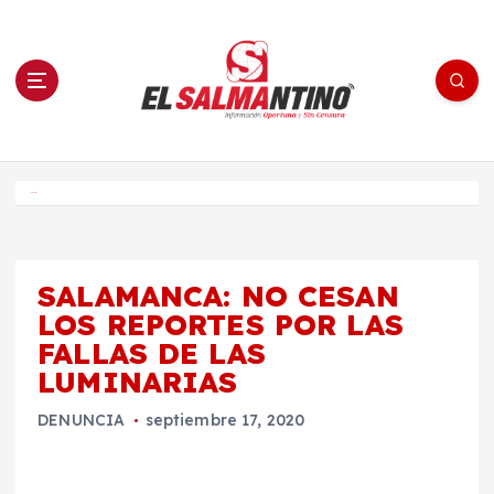
S
a
l
t
a
r
a
l
c
o
El Salmantino - medios/noticias/editorial
n
t
e
Inicio
n
i
d
o
SALAMANCA: NO CESAN
LOS REPORTES POR LAS
FALLAS DE LAS
LUMINARIAS
DENUNCIA
septiembre 17, 2020