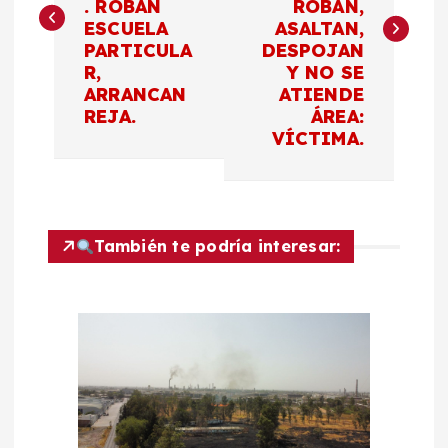
. ROBAN
ROBAN,
ESCUELA
ASALTAN,
e
PARTICULA
DESPOJAN
R,
Y NO SE
g
ARRANCAN
ATIENDE
REJA.
ÁREA:
a
VÍCTIMA.
c
i
También te podría interesar:
ó
n
d
e