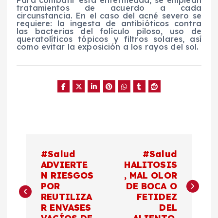
tratamientos de acuerdo a cada
circunstancia. En el caso del acné severo se
requiere: la ingesta de antibióticos contra
las bacterias del folículo piloso, uso de
queratolíticos tópicos y filtros solares, así
como evitar la exposición a los rayos del sol.
N
#Salud
#Salud
a
ADVIERTE
HALITOSIS
N RIESGOS
, MAL OLOR
POR
DE BOCA O
v
REUTILIZA
FETIDEZ
R ENVASES
DEL
e