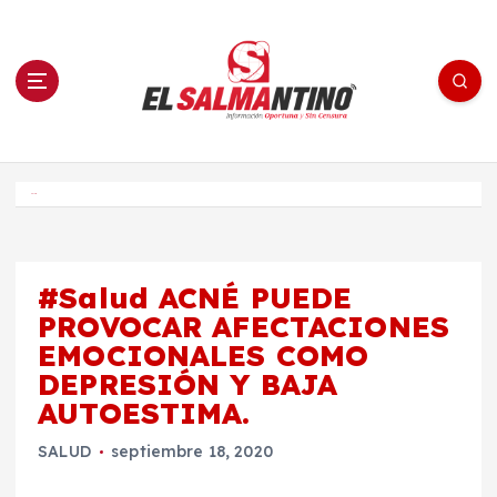
S
a
l
t
a
r
a
l
c
o
El Salmantino - medios/noticias/editorial
n
t
e
Inicio
n
i
d
o
#Salud ACNÉ PUEDE
PROVOCAR AFECTACIONES
EMOCIONALES COMO
DEPRESIÓN Y BAJA
AUTOESTIMA.
SALUD
septiembre 18, 2020