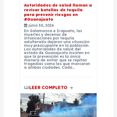
Autoridades de salud llaman a
n
revisar botellas de tequila
para prevenir riesgos en
t
#Guanajuato
junio 30, 2026
En Salamanca e Irapuato, las
r
muertes y decenas de
intoxicaciones por tequila
adulterado dejaron una situación
a
muy preocupante en la población.
Las autoridades de salud del
estado de Guanajuato insisten en
que la prevención es la única
d
manera de evitar que se repitan
tragedias como las que marcaron
a ambas ciudades. Cada…
a
s
LEER COMPLETO