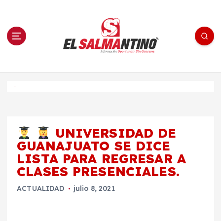
S
a
l
t
a
r
a
l
c
o
El Salmantino - medios/noticias/editorial
n
t
e
Inicio
n
i
d
o
UNIVERSIDAD DE
GUANAJUATO SE DICE
LISTA PARA REGRESAR A
CLASES PRESENCIALES.
ACTUALIDAD
julio 8, 2021