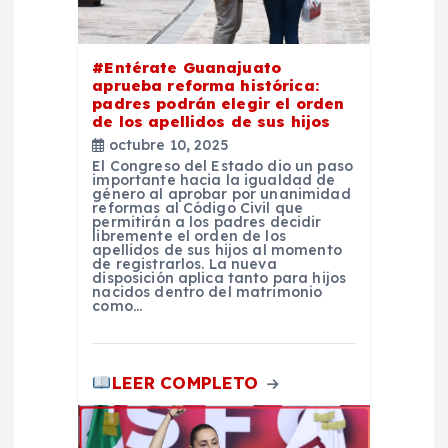
e
#Entérate Guanajuato
n
aprueba reforma histórica:
padres podrán elegir el orden
t
de los apellidos de sus hijos
octubre 10, 2025
El Congreso del Estado dio un paso
r
importante hacia la igualdad de
género al aprobar por unanimidad
reformas al Código Civil que
a
permitirán a los padres decidir
libremente el orden de los
apellidos de sus hijos al momento
de registrarlos. La nueva
d
disposición aplica tanto para hijos
nacidos dentro del matrimonio
como…
a
s
LEER COMPLETO