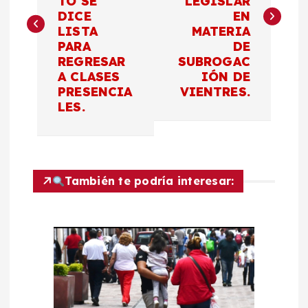
TO SE
LEGISLAR
DICE
EN
e
LISTA
MATERIA
PARA
DE
g
REGRESAR
SUBROGAC
A CLASES
IÓN DE
a
PRESENCIA
VIENTRES.
LES.
c
i
También te podría interesar:
ó
n
d
e