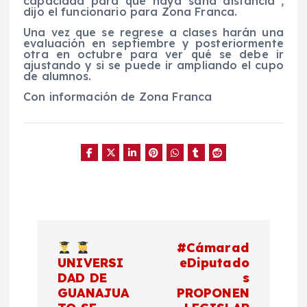
capacidad para que haya sana distancia”,
dijo el funcionario para Zona Franca.
Una vez que se regrese a clases harán una
evaluación en septiembre y posteriormente
otra en octubre para ver qué se debe ir
ajustando y si se puede ir ampliando el cupo
de alumnos.
Con información de Zona Franca
N
#Cámarad
a
UNIVERSI
eDiputado
DAD DE
s
GUANAJUA
PROPONEN
v