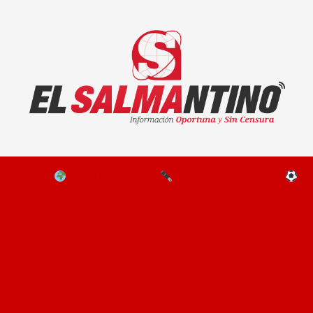
El Salmantino - medios/noticias/editorial
NAL
EL MUNDO
EDITORIALES
D