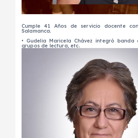
Cumple
41
A
ños de servicio docente co
Salamanca.
•
Gudelia Maricela Chávez i
ntegró banda e
grupos de lectura, etc
.