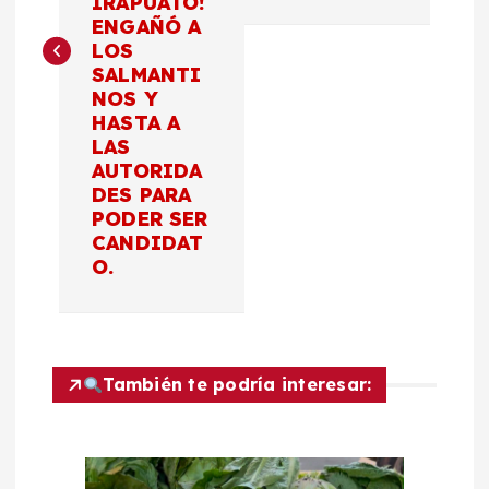
IRAPUATO!
g
ENGAÑÓ A
LOS
a
SALMANTI
NOS Y
c
HASTA A
LAS
AUTORIDA
i
DES PARA
PODER SER
ó
CANDIDAT
O.
n
d
También te podría interesar:
e
e