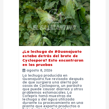
n
t
r
a
d
¿La lechuga de #Guanajuato
estaba detrás del brote de
Cyclospora? Esto encontraron
a
en las pruebas
agosto 8, 2026
s
La lechuga producida en
Guanajuato fue revisada después
de que surgiera una alerta por
casos de Cyclospora, un parásito
que puede causar diarrea y otros
problemas estomacales. La
Cofepris tomó muestras de
lechuga y del agua utilizada
durante su procesamiento en una
planta que exporta productos a