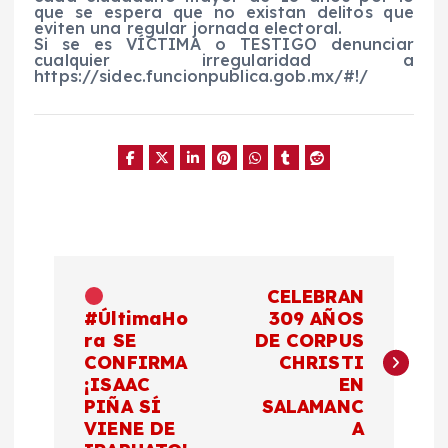
que se espera que no existan delitos que
eviten una regular jornada electoral.
Si se es VÍCTIMA o TESTIGO denunciar
cualquier irregularidad a
https://sidec.funcionpublica.gob.mx/#!/
N
CELEBRAN
a
#ÚltimaHo
309 AÑOS
ra SE
DE CORPUS
CONFIRMA
CHRISTI
v
¡ISAAC
EN
PIÑA SÍ
SALAMANC
e
VIENE DE
A