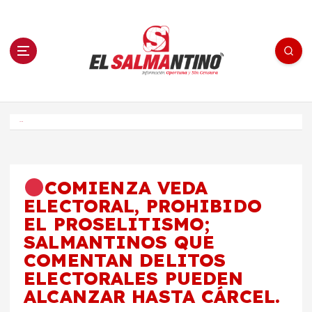
S
a
l
t
a
r
a
l
c
o
El Salmantino - medios/noticias/editorial
n
t
e
Inicio
n
i
d
o
COMIENZA VEDA
ELECTORAL, PROHIBIDO
EL PROSELITISMO;
SALMANTINOS QUE
COMENTAN DELITOS
ELECTORALES PUEDEN
ALCANZAR HASTA CÁRCEL.