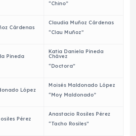
“
Chino
”
Claudia Muñoz Cárdenas
ñoz Cárdenas
“
Clau
Muñoz”
Katia Daniela Pineda
la Pineda
Chávez
“Doctora”
Moisés Maldonado López
donado López
“Moy Maldonado”
Anastacio
Rosiles Pérez
osiles Pérez
“Tacho Rosiles”