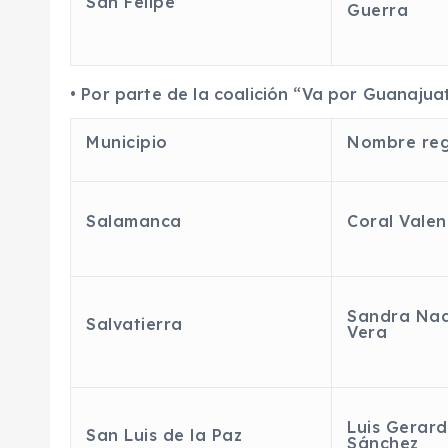
San Felipe
Guerra
•
Por parte de la coalición “Va por Guanajua
Municipio
Nombre reg
Salamanca
Coral Valen
Sandra Nad
Salvatierra
Vera
Luis Gerar
San Luis de la Paz
Sánchez