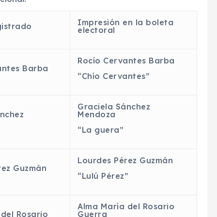
Impresión en la boleta
istrado
electoral
Rocío Cervantes Barba
antes Barba
“Chío Cervantes”
Graciela Sánchez
ánchez
Mendoza
“La
guera
”
Lourdes Pérez Guzmán
rez Guzmán
“Lulú Pérez”
Alma María del Rosario
del Rosario
Guerra