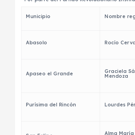
Municipio
Nombre reg
Abasolo
Rocío Cerv
Graciela S
Apaseo el Grande
Mendoza
Purísima del Rincón
Lourdes Pé
Alma María 