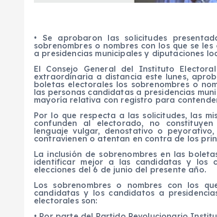
•
Se aprobaron
las solicitudes presentad
sobrenombres o nombres con los que se les
a presidencias municipales y diputaciones loc
El Consejo General del Instituto Elector
extraordinaria a distancia este lunes, apro
boletas electorales los sobrenombres o no
las personas candidatas a presidencias munic
mayoría relativ
a
con registro para contender 
Por lo que respecta a las solicitudes, las mi
confunden al electorado, no constituye
lenguaje vulgar,
denostativo
o peyorativo, 
contravienen o atentan en contra de los princ
La inclusión de sobrenombres en las boleta
identificar mejor a
las candidatas y los 
elecciones del 6 de junio del presente año.
Los sobrenombres o nombres con los que
candidatas y los candidatos
a presidencias
electorales
son:
•
Por parte del Partido Revolucionario Institu