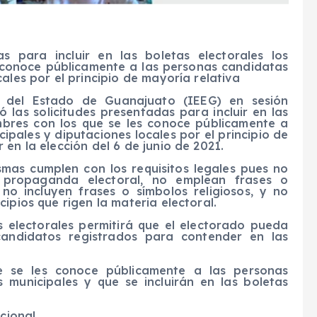
as para incluir en las boletas electorales los
 conoce públicamente a las personas candidatas
ales por el principio de mayoría relativa
al del Estado de Guanajuato (IEEG) en sesión
bó
las solicitudes presentadas para incluir en las
mbres con los que se les conoce públicamente a
ipales y diputaciones locales por el principio de
en la elección del 6 de junio de 2021.
sm
a
s cumplen con los requisitos legale
s
pues no
n propaganda electoral, no emplean frases o
no incluyen frases o símbolos religiosos, y no
ipios que rigen la materia electoral.
s electorales permitirá que el electorado pueda
candidatos
registrados para contender en las
 se les conoce públicamente a las personas
 municipales
y que se incluirán
en las boletas
cional.