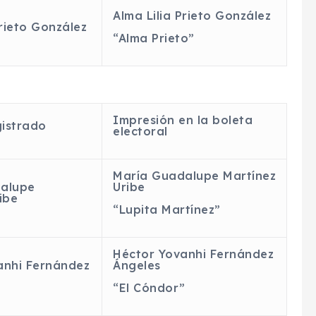
Alma Lilia Prieto González
Prieto González
“Alma Prieto”
Impresión en la boleta
istrado
electoral
María Guadalupe Martínez
alupe
Uribe
ibe
“Lupita Martínez”
Héctor
Yovanhi
Fernández
anhi
Fernández
Ángeles
“El Cóndor”