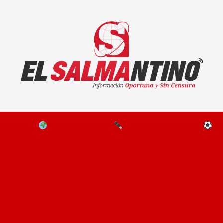
El Salmantino - medios/noticias/editorial
NAL
EL MUNDO
EDITORIALES
D