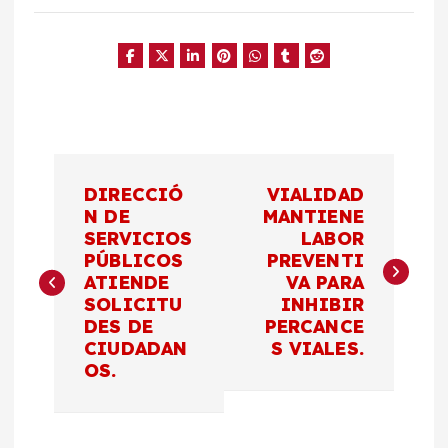
N
DIRECCIÓ
VIALIDAD
a
N DE
MANTIENE
SERVICIOS
LABOR
PÚBLICOS
PREVENTI
v
ATIENDE
VA PARA
SOLICITU
INHIBIR
e
DES DE
PERCANCE
CIUDADAN
S VIALES.
g
OS.
a