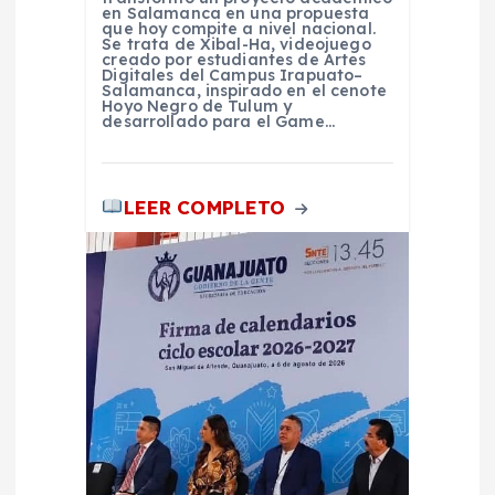
r
en Salamanca en una propuesta
que hoy compite a nivel nacional.
Se trata de Xibal-Ha, videojuego
a
creado por estudiantes de Artes
Digitales del Campus Irapuato–
Salamanca, inspirado en el cenote
Hoyo Negro de Tulum y
d
desarrollado para el Game…
a
LEER COMPLETO
s