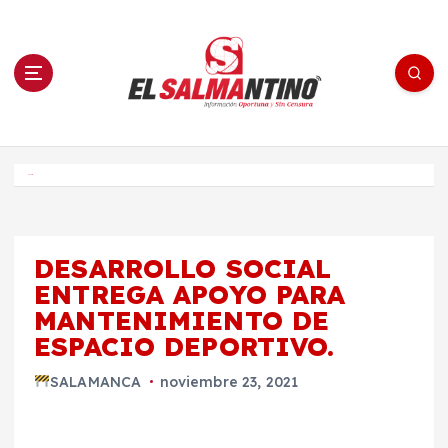
S
a
l
t
a
r
a
l
c
o
El Salmantino - medios/noticias/editorial
n
t
e
Inicio
n
i
d
o
DESARROLLO SOCIAL
ENTREGA APOYO PARA
MANTENIMIENTO DE
ESPACIO DEPORTIVO.
SALAMANCA
noviembre 23, 2021