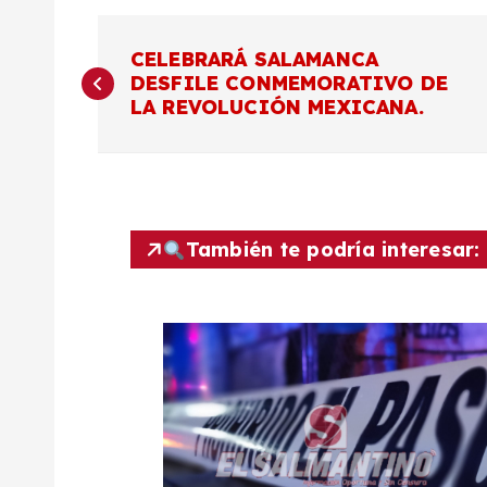
N
CELEBRARÁ SALAMANCA
DESFILE CONMEMORATIVO DE
a
LA REVOLUCIÓN MEXICANA.
v
e
También te podría interesar:
g
a
c
i