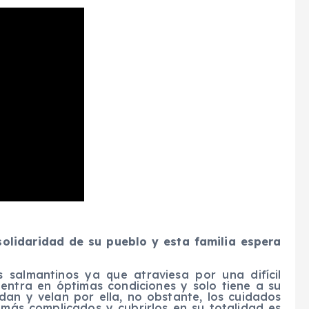
olidaridad de su pueblo y esta familia espera
s salmantinos ya que atraviesa por una difícil
uentra en óptimas condiciones y solo tiene a su
dan y velan por ella, no obstante, los cuidados
más complicados y cubrirlos en su totalidad es