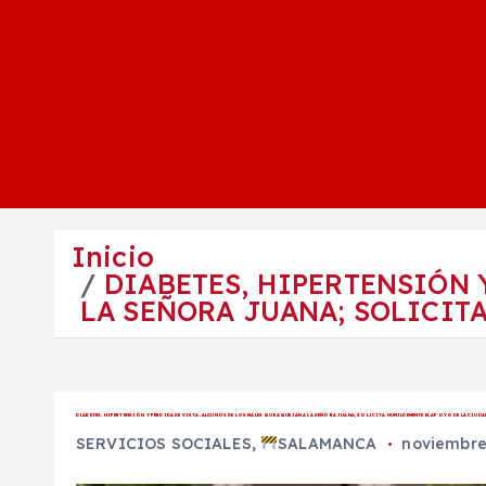
Inicio
DIABETES, HIPERTENSIÓN 
LA SEÑORA JUANA; SOLICIT
DIABETES, HIPERTENSIÓN Y PÉRDIDA DE VISTA, ALGUNOS DE LOS MALES QUE AQUEJAN A LA SEÑORA JUANA; SOLICITA HUMILDEMENTE EL APOYO DE LA CIUD
SERVICIOS SOCIALES
,
SALAMANCA
noviembre 