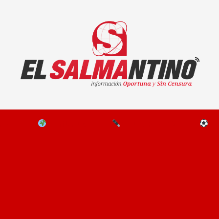
El Salmantino - medios/noticias/editorial
NAL
EL MUNDO
EDITORIALES
D