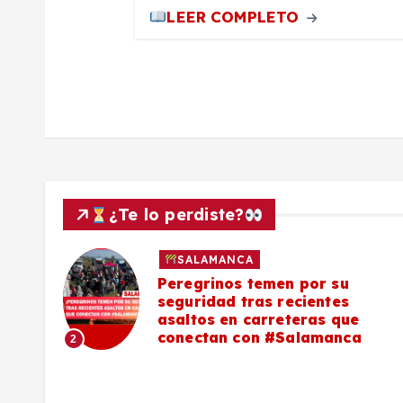
LEER COMPLETO
a
d
a
s
¿Te lo perdiste?
SALAMANCA
lo a
Peregrinos temen por su
seguridad tras recientes
asaltos en carreteras que
conectan con #Salamanca
2