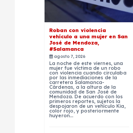
ó
n
Roban con violencia
vehículo a una mujer en San
d
José de Mendoza,
#Salamanca
agosto 7, 2026
e
La noche de este viernes, una
mujer fue víctima de un robo
con violencia cuando circulaba
e
por las inmediaciones de la
carretera Salamanca-
Cárdenas, a la altura de la
n
comunidad de San José de
Mendoza. De acuerdo con los
primeros reportes, sujetos la
despojaron de un vehículo Kia,
t
color rojo, y posteriormente
huyeron…
r