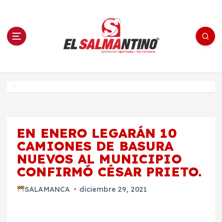
S
a
l
t
a
r
a
l
c
o
El Salmantino - medios/noticias/editorial
n
t
e
Inicio
n
i
d
o
EN ENERO LEGARÁN 10
CAMIONES DE BASURA
NUEVOS AL MUNICIPIO
CONFIRMÓ CÉSAR PRIETO.
SALAMANCA
diciembre 29, 2021