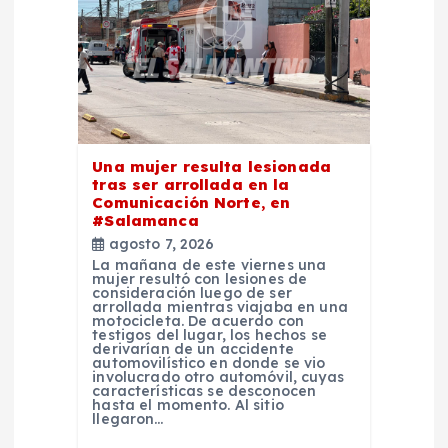
e
e
n
t
Una mujer resulta lesionada
tras ser arrollada en la
Comunicación Norte, en
r
#Salamanca
agosto 7, 2026
a
La mañana de este viernes una
mujer resultó con lesiones de
consideración luego de ser
arrollada mientras viajaba en una
d
motocicleta. De acuerdo con
testigos del lugar, los hechos se
derivarían de un accidente
a
automovilístico en donde se vio
involucrado otro automóvil, cuyas
características se desconocen
hasta el momento. Al sitio
s
llegaron…