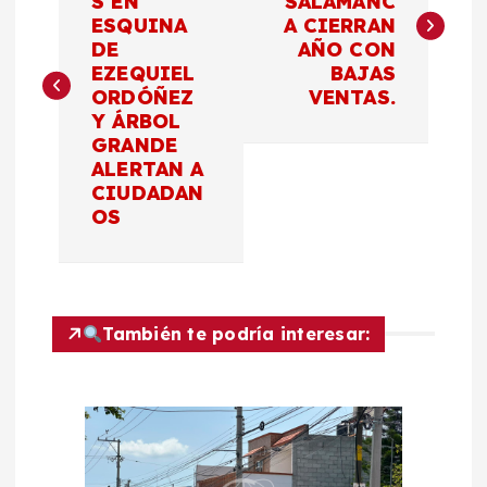
S EN
SALAMANC
ESQUINA
A CIERRAN
v
DE
AÑO CON
EZEQUIEL
BAJAS
e
ORDÓÑEZ
VENTAS.
Y ÁRBOL
g
GRANDE
ALERTAN A
a
CIUDADAN
OS
c
i
También te podría interesar:
ó
n
d