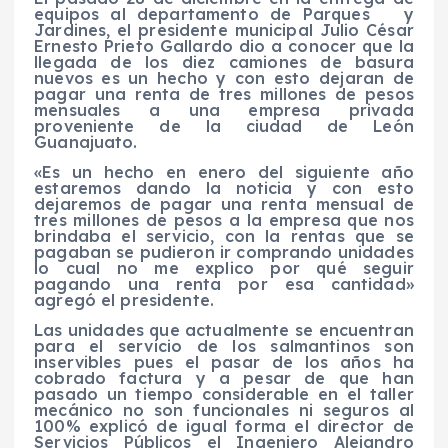
v
equipos al departamento de Parques y
í
Jardines, el presidente municipal Julio César
d
Ernesto Prieto Gallardo dio a conocer que la
e
llegada de los diez camiones de basura
o
nuevos es un hecho y con esto dejaran de
pagar una renta de tres millones de pesos
mensuales a una empresa privada
proveniente de la ciudad de León
Guanajuato.
«Es un hecho en enero del siguiente año
estaremos dando la noticia y con esto
dejaremos de pagar una renta mensual de
tres millones de pesos a la empresa que nos
brindaba el servicio, con la rentas que se
pagaban se pudieron ir comprando unidades
lo cual no me explico por qué seguir
pagando una renta por esa cantidad»
agregó el presidente.
Las unidades que actualmente se encuentran
para el servicio de los salmantinos son
inservibles pues el pasar de los años ha
cobrado factura y a pesar de que han
pasado un tiempo considerable en el taller
mecánico no son funcionales ni seguros al
100% explicó de igual forma el director de
Servicios Públicos el Ingeniero Alejandro