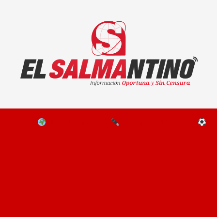
El Salmantino - medios/noticias/editorial
NAL
EL MUNDO
EDITORIALES
D