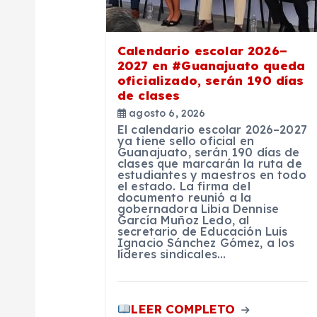
d
e
Calendario escolar 2026–
2027 en #Guanajuato queda
e
oficializado, serán 190 días
de clases
n
agosto 6, 2026
El calendario escolar 2026–2027
ya tiene sello oficial en
Guanajuato, serán 190 días de
t
clases que marcarán la ruta de
estudiantes y maestros en todo
el estado. La firma del
r
documento reunió a la
gobernadora Libia Dennise
García Muñoz Ledo, al
secretario de Educación Luis
a
Ignacio Sánchez Gómez, a los
líderes sindicales…
d
LEER COMPLETO