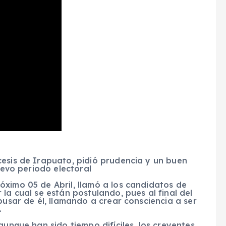
cesis de Irapuato, pidió prudencia y un buen
nuevo periodo electoral
óximo 05 de Abril, llamó a los candidatos de
la cual se están postulando, pues al final del
busar de él, llamando a crear consciencia a ser
.
aunque han sido tiempo difíciles, los creyentes