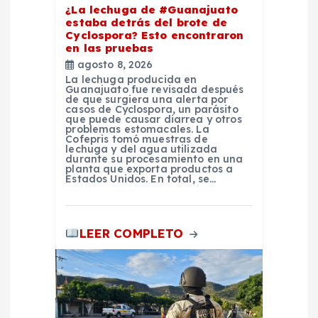
a
¿La lechuga de #Guanajuato
estaba detrás del brote de
s
Cyclospora? Esto encontraron
en las pruebas
agosto 8, 2026
La lechuga producida en
Guanajuato fue revisada después
de que surgiera una alerta por
casos de Cyclospora, un parásito
que puede causar diarrea y otros
problemas estomacales. La
Cofepris tomó muestras de
lechuga y del agua utilizada
durante su procesamiento en una
planta que exporta productos a
Estados Unidos. En total, se…
LEER COMPLETO