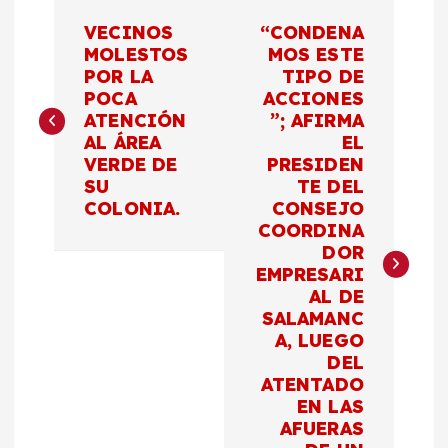
N
VECINOS
“CONDENA
a
MOLESTOS
MOS ESTE
POR LA
TIPO DE
POCA
ACCIONES
v
ATENCIÓN
”; AFIRMA
AL ÁREA
EL
e
VERDE DE
PRESIDEN
SU
TE DEL
g
COLONIA.
CONSEJO
COORDINA
a
DOR
EMPRESARI
c
AL DE
SALAMANC
A, LUEGO
i
DEL
ATENTADO
ó
EN LAS
AFUERAS