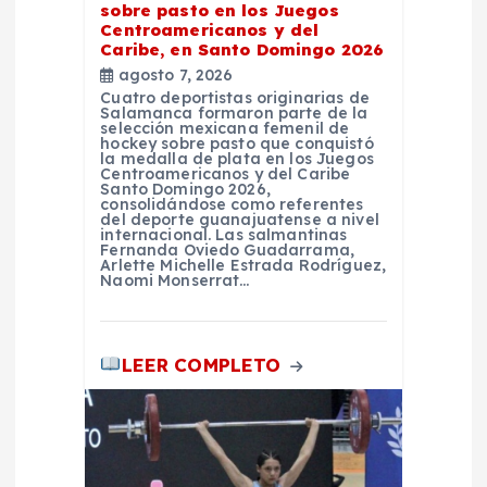
n
sobre pasto en los Juegos
Centroamericanos y del
Caribe, en Santo Domingo 2026
t
agosto 7, 2026
Cuatro deportistas originarias de
Salamanca formaron parte de la
r
selección mexicana femenil de
hockey sobre pasto que conquistó
la medalla de plata en los Juegos
a
Centroamericanos y del Caribe
Santo Domingo 2026,
consolidándose como referentes
del deporte guanajuatense a nivel
d
internacional. Las salmantinas
Fernanda Oviedo Guadarrama,
Arlette Michelle Estrada Rodríguez,
a
Naomi Monserrat…
s
LEER COMPLETO