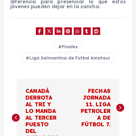
diferencia para presenciar lo que estos
jóvenes pueden dejar en la cancha.
Finales
Liga Salmantina de Futbol Amateur
N
CANADÁ
FECHAS
a
DERROTA
JORNADA
AL TRI Y
11. LIGA
LO MANDA
PETROLER
v
AL TERCER
A DE
PUESTO
FÚTBOL 7.
e
DEL