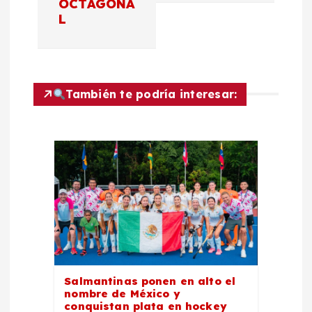
OCTAGONA
g
L
a
c
También te podría interesar:
i
ó
n
d
e
Salmantinas ponen en alto el
e
nombre de México y
conquistan plata en hockey